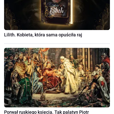
Lilith. Kobieta, która sama opuściła raj
Porwał ruskiego księcia. Tak palatyn Piotr