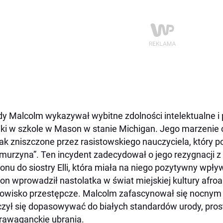
y Malcolm wykazywał wybitne zdolności intelektualne i
ki w szkole w Mason w stanie Michigan. Jego marzenie 
ak zniszczone przez rasistowskiego nauczyciela, który po
„murzyna”. Ten incydent zadecydował o jego rezygnacji z
onu do siostry Elli, która miała na niego pozytywny wpły
on wprowadził nastolatka w świat miejskiej kultury afro
owisko przestępcze. Malcolm zafascynował się nocnym ż
zył się dopasowywać do białych standardów urody, prost
rawaganckie ubrania.