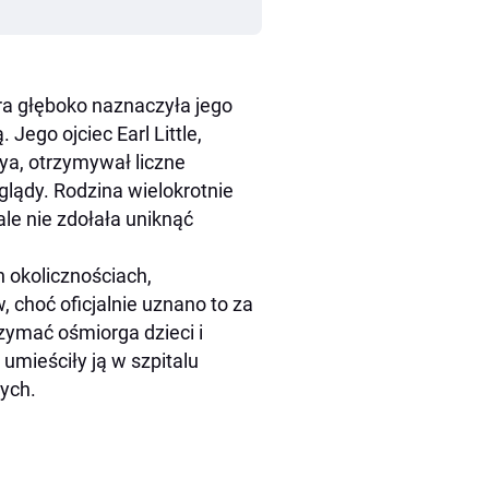
ra głęboko naznaczyła jego
Jego ojciec Earl Little,
eya, otrzymywał liczne
glądy. Rodzina wielokrotnie
le nie zdołała uniknąć
h okolicznościach,
choć oficjalnie uznano to za
rzymać ośmiorga dzieci i
mieściły ją w szpitalu
zych.