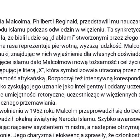
ia Malcolma, Philbert i Reginald, przedstawili mu naucz
du Islamu podczas odwiedzin w więzieniu. Ta synkretyczn
iła, że biali ludzie są „diabłami” stworzonymi przez złeg
na rasa reprezentuje pierwotną, wyższą ludzkość. Malc
auki, znajdując w nich wyjaśnienie dla własnych doświa
jęcie islamu dało Malcolmowi nową tożsamość i cel życia.
ępując je literą „X”, która symbolizowała utraconą prze
amość afrykańską. Rozpoczął też intensywną korespon
ko zyskując jego uznanie jako inteligentny i oddany ucz
e umiejętności retoryczne, uczestnicząc w więziennych 
icznego przemawiania.
wolnieniu w 1952 roku Malcolm przeprowadził się do Detro
adził lokalną świątynię Narodu Islamu. Szybko awansował
ając najpierw asystentem ministra, a następnie otrzymu
onie. Jego charyzma i elokwencja sprawiły, że członkos