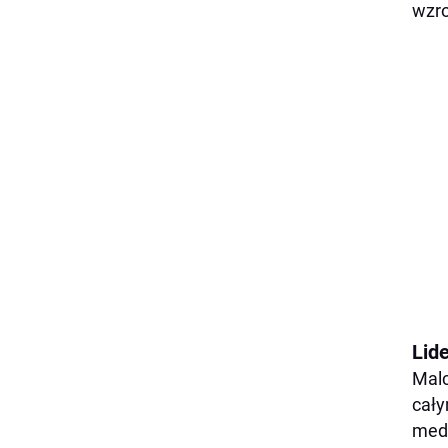
wzro
Lid
Malc
cały
medi