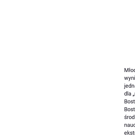
Młod
wyni
jedn
dla 
Bost
Bost
środ
nauc
ekst