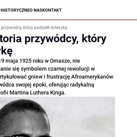
 HISTORYCZNE
O NAS
KONTAKT
 przywódcy, który podzielił Amerykę
toria przywódcy, który
ykę
19 maja 1925 roku w Omasze, nie
tanie się symbolem czarnej rewolucji w
rtykułować gniew i frustrację Afroamerykanów
ywódca swojej epoki, oferując radykalną
ofii Martina Luthera Kinga.