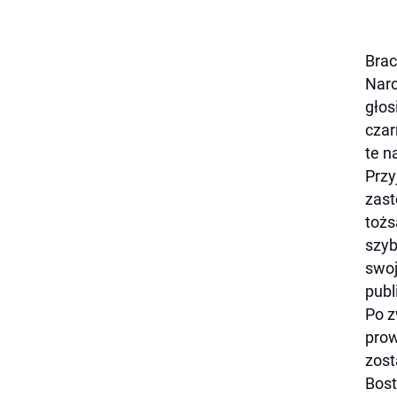
Brac
Naro
głos
czar
te n
Przy
zast
tożs
szyb
swoj
publ
Po z
prow
zost
Bost