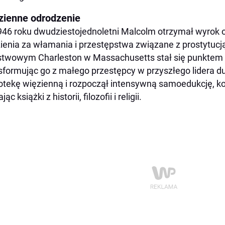
zienne odrodzenie
46 roku dwudziestojednoletni Malcolm otrzymał wyrok od
ienia za włamania i przestępstwa związane z prostytucj
twowym Charleston w Massachusetts stał się punktem 
sformując go z małego przestępcy w przyszłego lidera d
iotekę więzienną i rozpoczął intensywną samoedukcję, ko
jąc książki z historii, filozofii i religii.