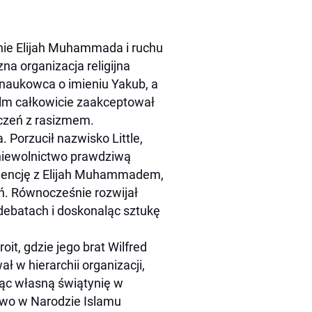
anie Elijah Muhammada i ruchu
a organizacja religijna
o naukowca o imieniu Yakub, a
olm całkowicie zaakceptował
dczeń z rasizmem.
 Porzucił nazwisko Little,
z niewolnictwo prawdziwą
dencję z Elijah Muhammadem,
eń. Równocześnie rozwijał
debatach i doskonaląc sztukę
it, gdzie jego brat Wilfred
 w hierarchii organizacji,
jąc własną świątynię w
two w Narodzie Islamu