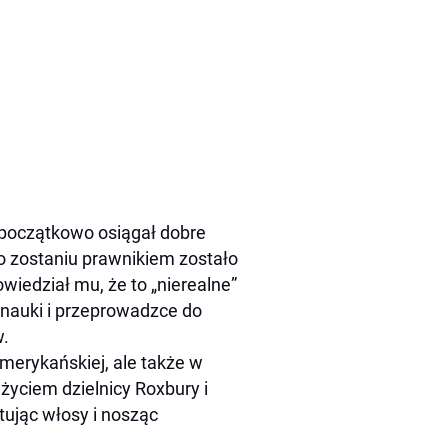
 początkowo osiągał dobre
o zostaniu prawnikiem zostało
wiedział mu, że to „nierealne”
 nauki i przeprowadzce do
w.
amerykańskiej, ale także w
yciem dzielnicy Roxbury i
ując włosy i nosząc