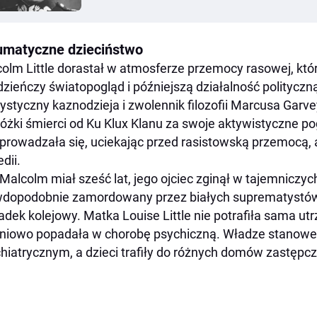
umatyczne dzieciństwo
olm Little dorastał w atmosferze przemocy rasowej, któ
zieńczy światopogląd i późniejszą działalność polityczną. 
ystyczny kaznodzieja i zwolennik filozofii Marcusa Garv
óżki śmierci od Ku Klux Klanu za swoje aktywistyczne po
prowadzała się, uciekając przed rasistowską przemocą, a
edii.
Malcolm miał sześć lat, jego ojciec zginął w tajemniczyc
dopodobnie zamordowany przez białych suprematystów, 
dek kolejowy. Matka Louise Little nie potrafiła sama ut
niowo popadała w chorobę psychiczną. Władze stanowe u
hiatrycznym, a dzieci trafiły do różnych domów zastępc