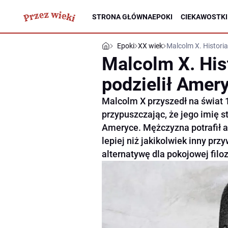
STRONA GŁÓWNA
EPOKI
CIEKAWOSTKI
Epoki
XX wiek
Malcolm X. Historia
Malcolm X. His
podzielił Amer
Malcolm X przyszedł na świat 
przypuszczając, że jego imię s
Ameryce. Mężczyzna potrafił a
lepiej niż jakikolwiek inny prz
alternatywę dla pokojowej filoz