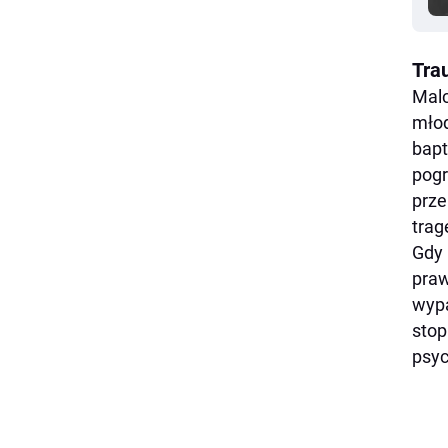
Tra
Malc
młod
bapt
pogr
prze
trag
Gdy 
praw
wypa
stop
psyc