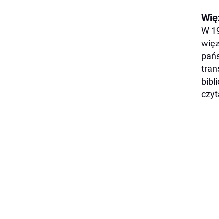
Wię
W 19
więz
pańs
tran
bibl
czyta