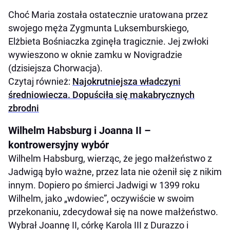
Choć Maria została ostatecznie uratowana przez
swojego męża Zygmunta Luksemburskiego,
Elżbieta Bośniaczka zginęła tragicznie. Jej zwłoki
wywieszono w oknie zamku w Novigradzie
(dzisiejsza Chorwacja).
Czytaj również:
Najokrutniejsza władczyni
średniowiecza. Dopuściła się makabrycznych
zbrodni
Wilhelm Habsburg i Joanna II –
kontrowersyjny wybór
Wilhelm Habsburg, wierząc, że jego małżeństwo z
Jadwigą było ważne, przez lata nie ożenił się z nikim
innym. Dopiero po śmierci Jadwigi w 1399 roku
Wilhelm, jako „wdowiec”, oczywiście w swoim
przekonaniu, zdecydował się na nowe małżeństwo.
Wybrał Joannę II, córkę Karola III z Durazzo i