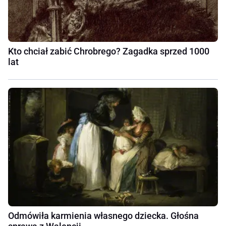
Kto chciał zabić Chrobrego? Zagadka sprzed 1000
lat
Odmówiła karmienia własnego dziecka. Głośna