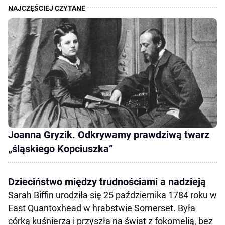
Joanna Gryzik. Odkrywamy prawdziwą twarz
„śląskiego Kopciuszka”
Dzieciństwo między trudnościami a nadzieją
Sarah Biffin urodziła się 25 października 1784 roku w
East Quantoxhead w hrabstwie Somerset. Była
córką kuśnierza i przyszła na świat z fokomelią, bez