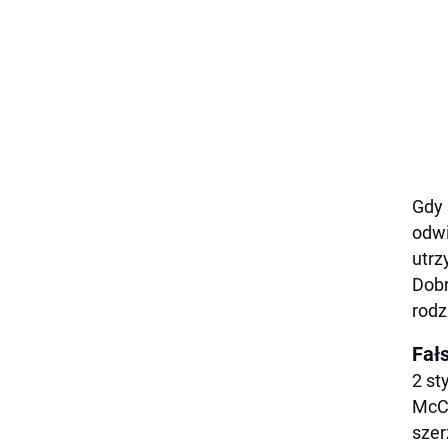
Gdy 
odwi
utrz
Dobr
rodz
Fał
2 st
McCo
szer