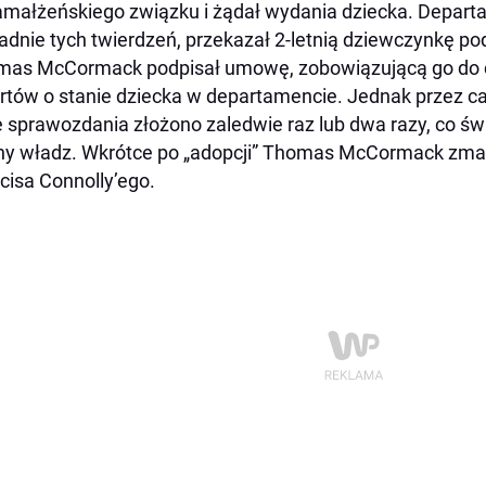
małżeńskiego związku i żądał wydania dziecka. Departa
adnie tych twierdzeń, przekazał 2-letnią dziewczynkę 
as McCormack podpisał umowę, zobowiązującą go do 
rtów o stanie dziecka w departamencie. Jednak przez cał
e sprawozdania złożono zaledwie raz lub dwa razy, co świ
ny władz. Wkrótce po „adopcji” Thomas McCormack zmar
cisa Connolly’ego.