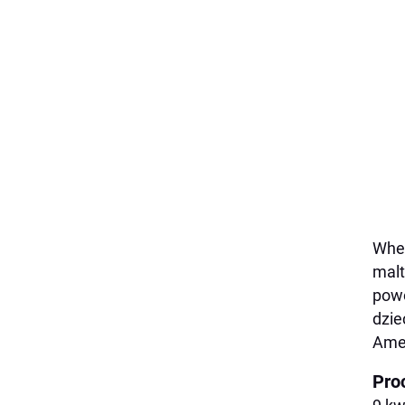
Whee
malt
powo
dzie
Amer
Pro