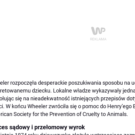
ler rozpoczęła desperackie poszukiwania sposobu na u
retowanemu dziecku. Lokalne władze wykazywały jednak
łując się na nieadekwatność istniejących przepisów d
ci. W końcu Wheeler zwróciła się o pomoc do Henry’ego B
ican Society for the Prevention of Cruelty to Animals.
ces sądowy i przełomowy wyrok