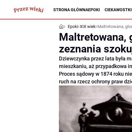
STRONA GŁÓWNA
EPOKI
CIEKAWOSTKI
Epoki
XIX wiek
Maltretowana, głod
Maltretowana, g
zeznania szoku
Dziewczynka przez lata była 
mieszkaniu, aż przypadkowa in
Proces sądowy w 1874 roku nie
ruch na rzecz ochrony praw dz