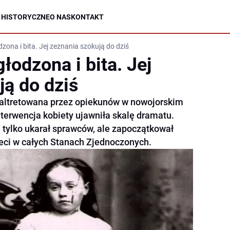
 HISTORYCZNE
O NAS
KONTAKT
zona i bita. Jej zeznania szokują do dziś
łodzona i bita. Jej
ją do dziś
maltretowana przez opiekunów w nowojorskim
terwencja kobiety ujawniła skalę dramatu.
 tylko ukarał sprawców, ale zapoczątkował
ieci w całych Stanach Zjednoczonych.