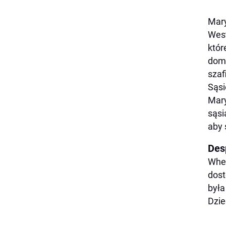
Mary
West
któr
domo
szaf
Sąsi
Mary
sąsi
aby 
Des
Whee
dost
była
Dzie