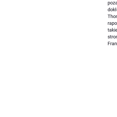
poza
dokł
Thom
rapo
taki
stro
Fran