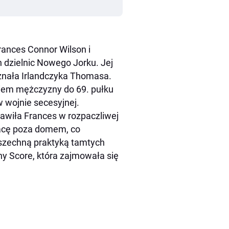
rances Connor Wilson i
 dzielnic Nowego Jorku. Jej
znała Irlandczyka Thomasa.
niem mężczyzny do 69. pułku
w wojnie secesyjnej.
wiła Frances w rozpaczliwej
racę poza domem, co
wszechną praktyką tamtych
hy Score, która zajmowała się