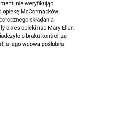
ment, nie weryfikując
pod opiekę McCormacków.
corocznego składania
y okres opieki nad Mary Ellen
adczyło o braku kontroli ze
ł, a jego wdowa poślubiła