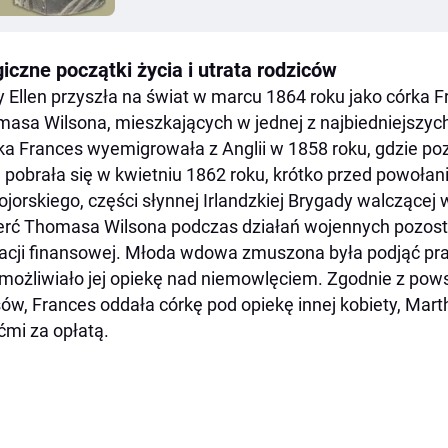
iczne początki życia i utrata rodziców
 Ellen przyszła na świat w marcu 1864 roku jako córka F
asa Wilsona, mieszkających w jednej z najbiedniejszych
a Frances wyemigrowała z Anglii w 1858 roku, gdzie po
 pobrała się w kwietniu 1862 roku, krótko przed powoła
jorskiego, części słynnej Irlandzkiej Brygady walczącej 
rć Thomasa Wilsona podczas działań wojennych pozosta
acji finansowej. Młoda wdowa zmuszona była podjąć p
możliwiało jej opiekę nad niemowlęciem. Zgodnie z po
ów, Frances oddała córkę pod opiekę innej kobiety, Mart
ćmi za opłatą.