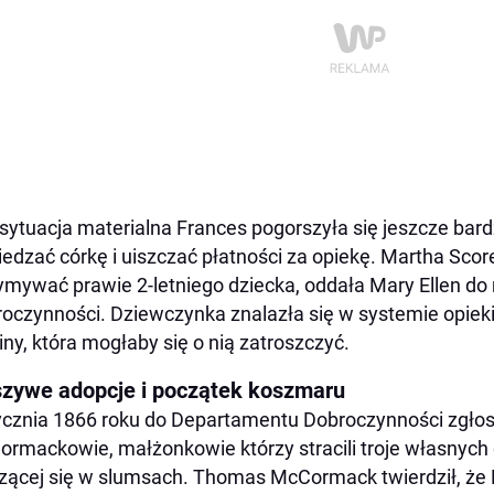
sytuacja materialna Frances pogorszyła się jeszcze bardz
edzać córkę i uiszczać płatności za opiekę. Martha Scor
ymywać prawie 2-letniego dziecka, oddała Mary Ellen d
oczynności. Dziewczynka znalazła się w systemie opieki
iny, która mogłaby się o nią zatroszczyć.
szywe adopcje i początek koszmaru
ycznia 1866 roku do Departamentu Dobroczynności zgłosi
rmackowie, małżonkowie którzy stracili troje własnych
zącej się w slumsach. Thomas McCormack twierdził, że M