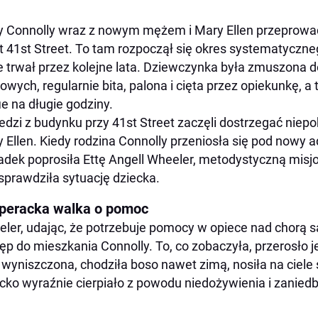
 Connolly wraz z nowym mężem i Mary Ellen przeprowadz
 41st Street. To tam rozpoczął się okres systematyczne
e trwał przez kolejne lata. Dziewczynka była zmuszona 
wych, regularnie bita, palona i cięta przez opiekunkę, 
ie na długie godziny.
edzi z budynku przy 41st Street zaczęli dostrzegać niep
 Ellen. Kiedy rodzina Connolly przeniosła się pod nowy 
adek poprosiła Ettę Angell Wheeler, metodystyczną misjo
sprawdziła sytuację dziecka.
peracka walka o pomoc
ler, udając, że potrzebuje pomocy w opiece nad chorą s
ęp do mieszkania Connolly. To, co zobaczyła, przerosło j
 wyniszczona, chodziła boso nawet zimą, nosiła na ciele ś
cko wyraźnie cierpiało z powodu niedożywienia i zanie