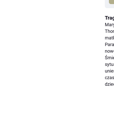
Trag
Mary
Thom
matk
Para
nowo
Śmie
sytu
unie
czas
dzie