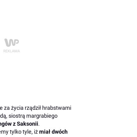
e za życia rządził hrabstwami
dą, siostrą margrabiego
ngów z Saksonii
.
y tylko tyle, iż
miał dwóch