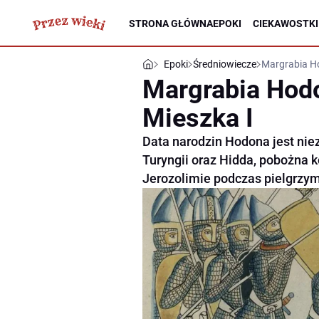
STRONA GŁÓWNA
EPOKI
CIEKAWOSTKI
Epoki
Średniowiecze
Margrabia Ho
Margrabia Hodo
Mieszka I
Data narodzin Hodona jest niez
Turyngii oraz Hidda, pobożna k
Jerozolimie podczas pielgrzym