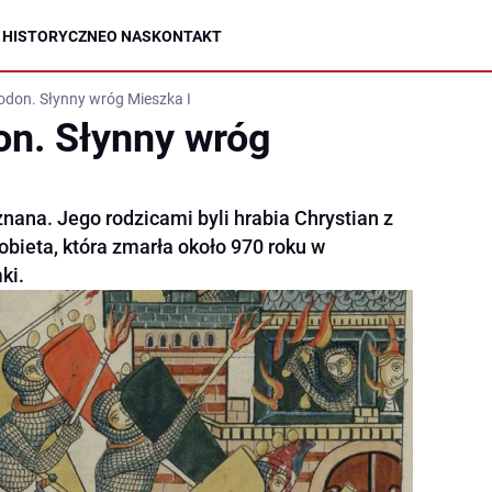
 HISTORYCZNE
O NAS
KONTAKT
don. Słynny wróg Mieszka I
n. Słynny wróg
nana. Jego rodzicami byli hrabia Chrystian z
obieta, która zmarła około 970 roku w
ki.