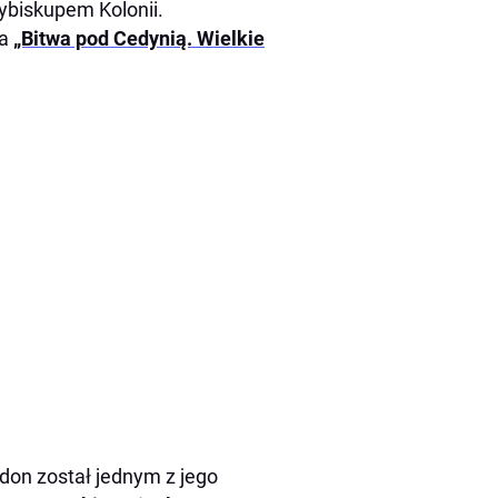
cybiskupem Kolonii.
pa
„Bitwa pod Cedynią. Wielkie
don został jednym z jego