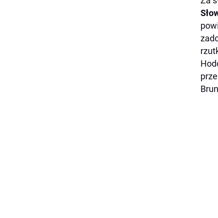
Za s
Sło
powi
zado
rzut
Hodo
prze
Brun