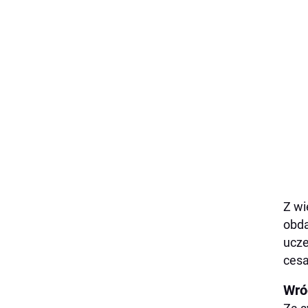
Z wi
obda
ucze
cesa
Wró