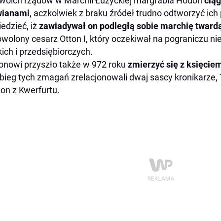
woich rządów w Marchii Łużyckiej margrabia Hodon
ciąg
wianami
, aczkolwiek z braku źródeł trudno odtworzyć ich
edzieć, iż
zawiadywał on podległą sobie marchię tward
wolony cesarz Otton I, który oczekiwał na pograniczu n
kich i przedsiębiorczych.
nowi przyszło także w 972 roku
zmierzyć się z księcie
bieg tych zmagań zrelacjonowali dwaj sascy kronikarze,
on z Kwerfurtu.