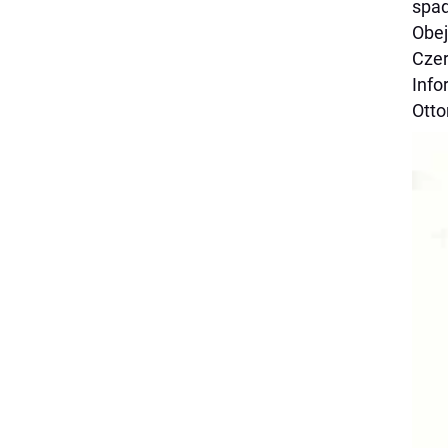
spad
Obej
Czer
Info
Otto