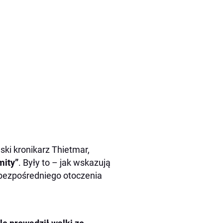
ki kronikarz Thietmar,
mity”
. Były to – jak wskazują
z bezpośredniego otoczenia