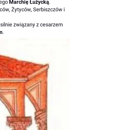
iego
Marchię Łużycką
.
ów, Żytyców, Serbiszczów i
 silnie związany z cesarzem
m
.