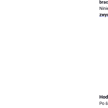
brac
Nini
zwyc
Hod
Po ś