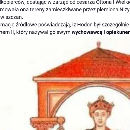
kobierców, dostając w zarząd od cesarza Ottona I Wielk
mowała ona tereny zamieszkiwane przez plemiona Niżyc
wiszczan.
rmacje źródłowe poświadczają, iż Hodon był szczególnie
nem II, który nazywał go swym
wychowawcą i opiekune