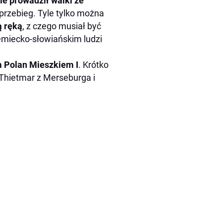
le prowadził walki ze
 przebieg. Tyle tylko można
ą ręką
, z czego musiał być
iemiecko-słowiańskim ludzi
m Polan Mieszkiem I
. Krótko
 Thietmar z Merseburga i