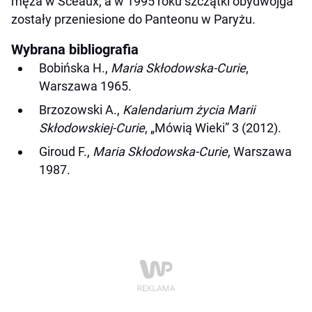
męża w Sceaux, a w 1995 roku szczątki obydwojga
zostały przeniesione do Panteonu w Paryżu.
Wybrana bibliografia
Bobińska H.,
Maria Skłodowska-Curie
,
Warszawa 1965.
Brzozowski A.,
Kalendarium życia Marii
Skłodowskiej-Curie
, „Mówią Wieki” 3 (2012).
Giroud F.,
Maria Skłodowska-Curie
, Warszawa
1987.