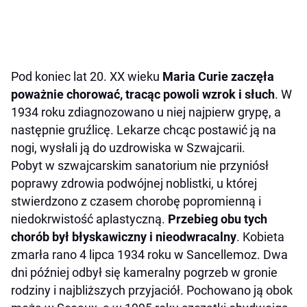
Pod koniec lat 20. XX wieku
Maria Curie zaczęła
poważnie chorować, tracąc powoli wzrok i słuch
. W
1934 roku zdiagnozowano u niej najpierw grypę, a
następnie gruźlicę. Lekarze chcąc postawić ją na
nogi, wysłali ją do uzdrowiska w Szwajcarii.
Pobyt w szwajcarskim sanatorium nie przyniósł
poprawy zdrowia podwójnej noblistki, u której
stwierdzono z czasem chorobę popromienną i
niedokrwistość aplastyczną.
Przebieg obu tych
chorób był błyskawiczny i nieodwracalny
. Kobieta
zmarła rano 4 lipca 1934 roku w Sancellemoz. Dwa
dni później odbył się kameralny pogrzeb w gronie
rodziny i najbliższych przyjaciół. Pochowano ją obok