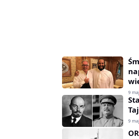
Śm
na
wi
9 ma
Sta
Ta
9 ma
OR