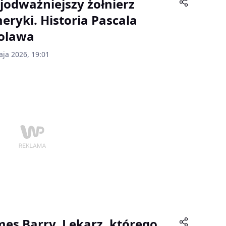
jodważniejszy żołnierz
eryki. Historia Pascala
olawa
aja 2026, 19:01
mes Barry. Lekarz, którego