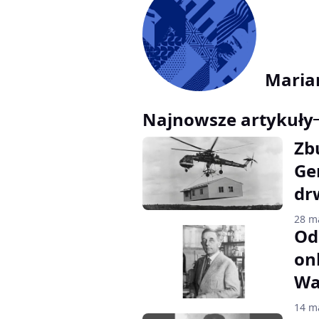
Maria
Najnowsze artykuły
Zb
Ge
dr
28 m
Od
on
Wa
14 m