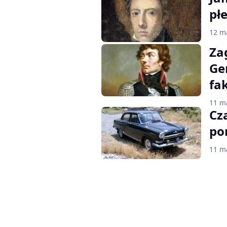
pł
12 m
Za
Ge
fa
11 m
Cz
po
11 m