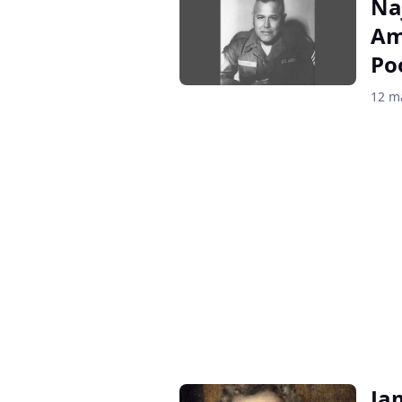
Na
Am
Po
12 m
Ja