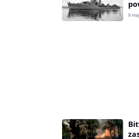
po
9 ma
Bi
za