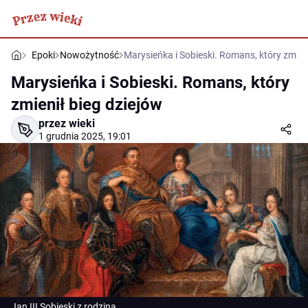
Epoki
Nowożytność
Marysieńka i Sobieski. Romans, który zmieni
Marysieńka i Sobieski. Romans, który
zmienił bieg dziejów
przez wieki
1 grudnia 2025, 19:01
Jan III Sobieski z rodziną