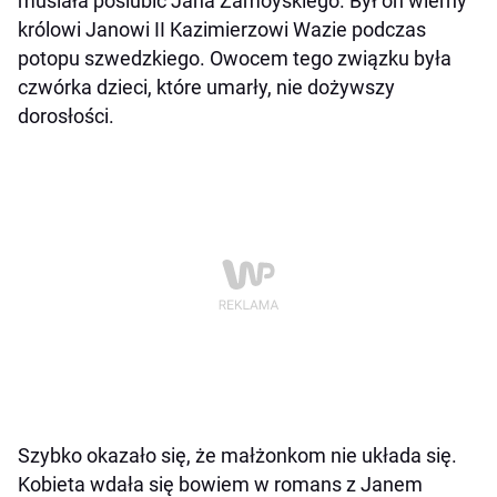
musiała poślubić Jana Zamoyskiego. Był on wierny
królowi Janowi II Kazimierzowi Wazie podczas
potopu szwedzkiego. Owocem tego związku była
czwórka dzieci, które umarły, nie dożywszy
dorosłości.
Szybko okazało się, że małżonkom nie układa się.
Kobieta wdała się bowiem w romans z Janem