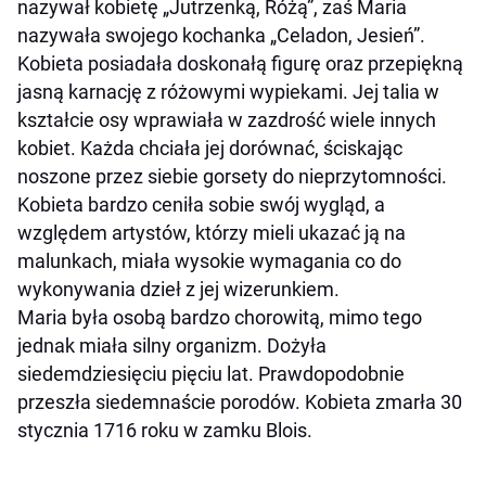
nazywał kobietę „Jutrzenką, Różą”, zaś Maria
nazywała swojego kochanka „Celadon, Jesień”.
Kobieta posiadała doskonałą figurę oraz przepiękną
jasną karnację z różowymi wypiekami. Jej talia w
kształcie osy wprawiała w zazdrość wiele innych
kobiet. Każda chciała jej dorównać, ściskając
noszone przez siebie gorsety do nieprzytomności.
Kobieta bardzo ceniła sobie swój wygląd, a
względem artystów, którzy mieli ukazać ją na
malunkach, miała wysokie wymagania co do
wykonywania dzieł z jej wizerunkiem.
Maria była osobą bardzo chorowitą, mimo tego
jednak miała silny organizm. Dożyła
siedemdziesięciu pięciu lat. Prawdopodobnie
przeszła siedemnaście porodów. Kobieta zmarła 30
stycznia 1716 roku w zamku Blois.