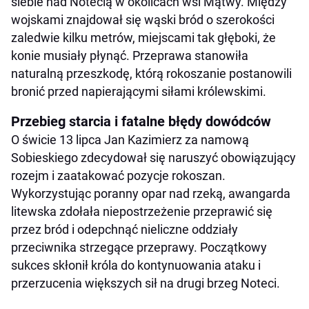
siebie nad Notecią w okolicach wsi Mątwy. Między
wojskami znajdował się wąski bród o szerokości
zaledwie kilku metrów, miejscami tak głęboki, że
konie musiały płynąć. Przeprawa stanowiła
naturalną przeszkodę, którą rokoszanie postanowili
bronić przed napierającymi siłami królewskimi.
Przebieg starcia i fatalne błędy dowódców
O świcie 13 lipca Jan Kazimierz za namową
Sobieskiego zdecydował się naruszyć obowiązujący
rozejm i zaatakować pozycje rokoszan.
Wykorzystując poranny opar nad rzeką, awangarda
litewska zdołała niepostrzeżenie przeprawić się
przez bród i odepchnąć nieliczne oddziały
przeciwnika strzegące przeprawy. Początkowy
sukces skłonił króla do kontynuowania ataku i
przerzucenia większych sił na drugi brzeg Noteci.