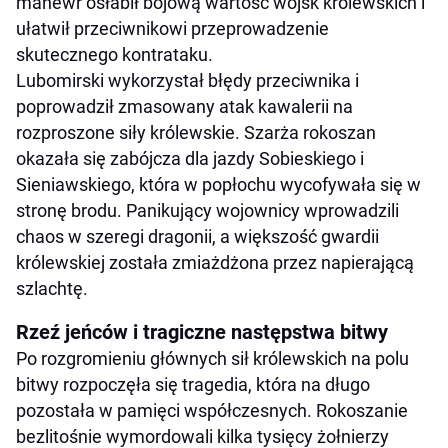
manewr osłabił bojową wartość wojsk królewskich i
ułatwił przeciwnikowi przeprowadzenie
skutecznego kontrataku.
Lubomirski wykorzystał błędy przeciwnika i
poprowadził zmasowany atak kawalerii na
rozproszone siły królewskie. Szarża rokoszan
okazała się zabójcza dla jazdy Sobieskiego i
Sieniawskiego, która w popłochu wycofywała się w
stronę brodu. Panikujący wojownicy wprowadzili
chaos w szeregi dragonii, a większość gwardii
królewskiej została zmiażdżona przez napierającą
szlachtę.
Rzeź jeńców i tragiczne następstwa bitwy
Po rozgromieniu głównych sił królewskich na polu
bitwy rozpoczęła się tragedia, która na długo
pozostała w pamięci współczesnych. Rokoszanie
bezlitośnie wymordowali kilka tysięcy żołnierzy