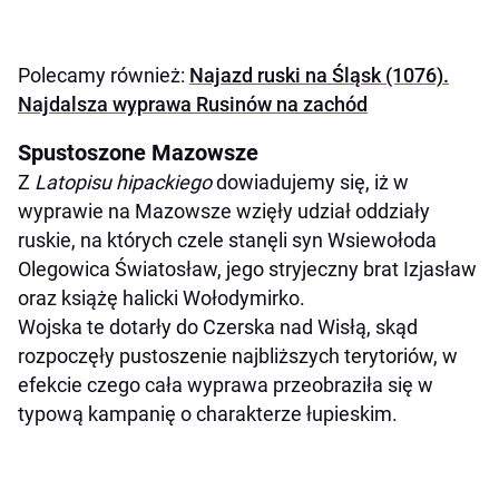
Polecamy również:
Najazd ruski na Śląsk (1076).
Najdalsza wyprawa Rusinów na zachód
Spustoszone Mazowsze
Z
Latopisu hipackiego
dowiadujemy się, iż w
wyprawie na Mazowsze wzięły udział oddziały
ruskie, na których czele stanęli syn Wsiewołoda
Olegowica Światosław, jego stryjeczny brat Izjasław
oraz książę halicki Wołodymirko.
Wojska te dotarły do Czerska nad Wisłą, skąd
rozpoczęły pustoszenie najbliższych terytoriów, w
efekcie czego cała wyprawa przeobraziła się w
typową kampanię o charakterze łupieskim.