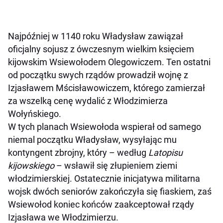
Najpóźniej w 1140 roku Władysław zawiązał
oficjalny sojusz z ówczesnym wielkim księciem
kijowskim Wsiewołodem Olegowiczem. Ten ostatni
od początku swych rządów prowadził wojnę z
Izjasławem Mścisławowiczem, którego zamierzał
za wszelką cenę wydalić z Włodzimierza
Wołyńskiego.
W tych planach Wsiewołoda wspierał od samego
niemal początku Władysław, wysyłając mu
kontyngent zbrojny, który – według
Latopisu
kijowskiego
– wsławił się złupieniem ziemi
włodzimierskiej. Ostatecznie inicjatywa militarna
wojsk dwóch seniorów zakończyła się fiaskiem, zaś
Wsiewołod koniec końców zaakceptował rządy
Izjasława we Włodzimierzu.