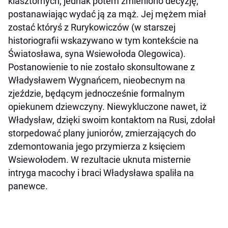
klasztornych, jednak potem zmieniono decyzję,
postanawiając wydać ją za mąż. Jej mężem miał
zostać któryś z Rurykowiczów (w starszej
historiografii wskazywano w tym kontekście na
Światosława, syna Wsiewołoda Olegowica).
Postanowienie to nie zostało skonsultowane z
Władysławem Wygnańcem, nieobecnym na
zjeździe, będącym jednocześnie formalnym
opiekunem dziewczyny. Niewykluczone nawet, iż
Władysław, dzięki swoim kontaktom na Rusi, zdołał
storpedować plany juniorów, zmierzających do
zdemontowania jego przymierza z księciem
Wsiewołodem. W rezultacie uknuta misternie
intryga macochy i braci Władysława spaliła na
panewce.