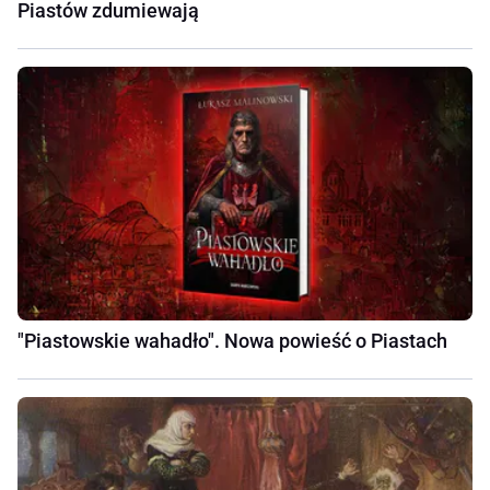
Piastów zdumiewają
"Piastowskie wahadło". Nowa powieść o Piastach