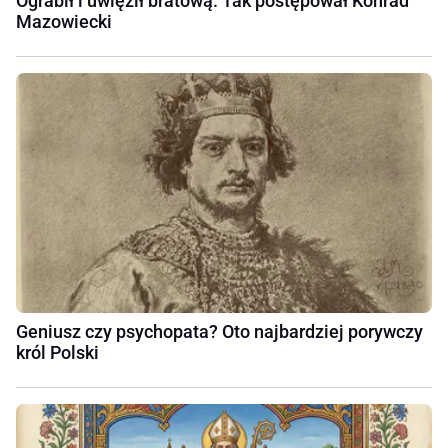
Ograbił i uwięził bratową. Tak postępował Konrad
Mazowiecki
Geniusz czy psychopata? Oto najbardziej porywczy
król Polski