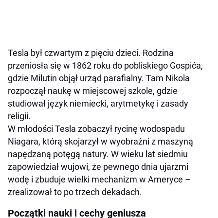
Tesla był czwartym z pięciu dzieci. Rodzina
przeniosła się w 1862 roku do pobliskiego Gospića,
gdzie Milutin objął urząd parafialny. Tam Nikola
rozpoczął naukę w miejscowej szkole, gdzie
studiował język niemiecki, arytmetykę i zasady
religii.
W młodości Tesla zobaczył rycinę wodospadu
Niagara, którą skojarzył w wyobraźni z maszyną
napędzaną potęgą natury. W wieku lat siedmiu
zapowiedział wujowi, że pewnego dnia ujarzmi
wodę i zbuduje wielki mechanizm w Ameryce –
zrealizował to po trzech dekadach.
Początki nauki i cechy geniusza