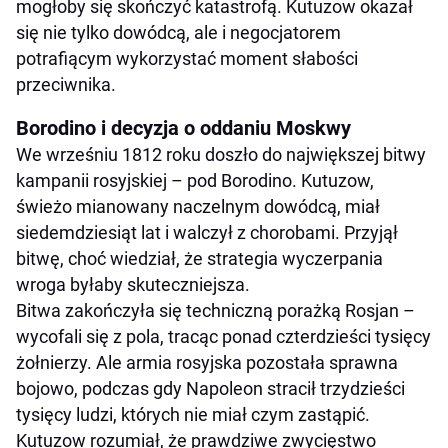
mogłoby się skończyć katastrofą. Kutuzow okazał
się nie tylko dowódcą, ale i negocjatorem
potrafiącym wykorzystać moment słabości
przeciwnika.
Borodino i decyzja o oddaniu Moskwy
We wrześniu 1812 roku doszło do największej bitwy
kampanii rosyjskiej – pod Borodino. Kutuzow,
świeżo mianowany naczelnym dowódcą, miał
siedemdziesiąt lat i walczył z chorobami. Przyjął
bitwę, choć wiedział, że strategia wyczerpania
wroga byłaby skuteczniejsza.
Bitwa zakończyła się techniczną porażką Rosjan –
wycofali się z pola, tracąc ponad czterdzieści tysięcy
żołnierzy. Ale armia rosyjska pozostała sprawna
bojowo, podczas gdy Napoleon stracił trzydzieści
tysięcy ludzi, których nie miał czym zastąpić.
Kutuzow rozumiał, że prawdziwe zwycięstwo