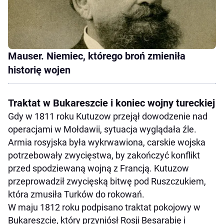
Mauser. Niemiec, którego broń zmieniła
historię wojen
Traktat w Bukareszcie i koniec wojny tureckiej
Gdy w 1811 roku Kutuzow przejął dowodzenie nad
operacjami w Mołdawii, sytuacja wyglądała źle.
Armia rosyjska była wykrwawiona, carskie wojska
potrzebowały zwycięstwa, by zakończyć konflikt
przed spodziewaną wojną z Francją. Kutuzow
przeprowadził zwycięską bitwę pod Ruszczukiem,
która zmusiła Turków do rokowań.
W maju 1812 roku podpisano traktat pokojowy w
Bukareszcie, który przyniósł Rosji Besarabię i