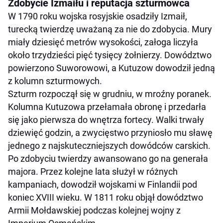
Zdobycie Izmaiłu i reputacja szturmowca
W 1790 roku wojska rosyjskie osadziły Izmaił,
turecką twierdzę uważaną za nie do zdobycia. Mury
miały dziesięć metrów wysokości, załoga liczyła
około trzydzieści pięć tysięcy żołnierzy. Dowództwo
powierzono Suworowowi, a Kutuzow dowodził jedną
z kolumn szturmowych.
Szturm rozpoczął się w grudniu, w mroźny poranek.
Kolumna Kutuzowa przełamała obronę i przedarła
się jako pierwsza do wnętrza fortecy. Walki trwały
dziewięć godzin, a zwycięstwo przyniosło mu sławę
jednego z najskuteczniejszych dowódców carskich.
Po zdobyciu twierdzy awansowano go na generała
majora. Przez kolejne lata służył w różnych
kampaniach, dowodził wojskami w Finlandii pod
koniec XVIII wieku. W 1811 roku objął dowództwo
Armii Mołdawskiej podczas kolejnej wojny z