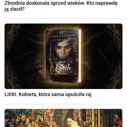
Zbrodnia doskonała sprzed wieków. Kto naprawdę
ją zlecił?
Lilith. Kobieta, która sama opuściła raj