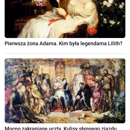
Pierwsza żona Adama. Kim była legendarna Lilith?
Mocno zakrapiane uczty. Kulisy słynnego zjazdu