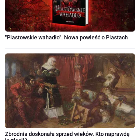
"Piastowskie wahadło". Nowa powieść o Piastach
Zbrodnia doskonała sprzed wieków. Kto naprawdę