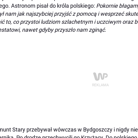
ego. Astronom pisał do króla polskiego:
Pokornie błagam
ył nam jak najszybciej przyjść z pomocą i wesprzeć sku
ić to, co przystoi ludziom szlachetnym i uczciwym ora
statowi, nawet gdyby przyszło nam zginąć
.
unt Stary przebywał wówczas w Bydgoszczy i nigdy nie o
rnika. Po drodze przechwycili go Krzyżacy. Do polskieg