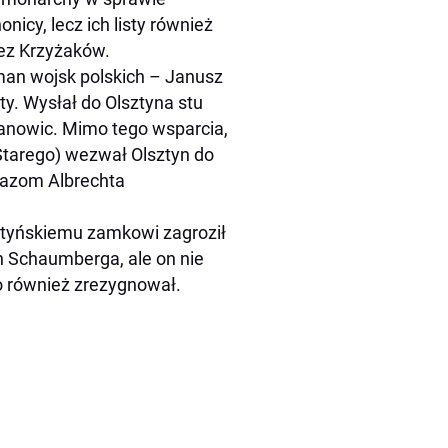
nicy, lecz ich listy również
zez Krzyżaków.
man wojsk polskich – Janusz
y. Wysłał do Olsztyna stu
anowic. Mimo tego wsparcia,
 Starego) wezwał Olsztyn do
kazom Albrechta
sztyńskiemu zamkowi zagroził
n Schaumberga, ale on nie
o również zrezygnował.