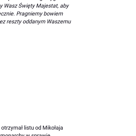
y Wasz Święty Majestat, aby
tecznie. Pragniemy bowiem
z bez reszty oddanym Waszemu
trzymał listu od Mikołaja
o monarchy w sprawie