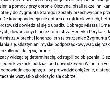
elenia pomocy przy obronie Olsztyna, pisali także inni kano
dotarły do Zygmunta Starego i zostały przechwycone pr
 że korespondencja nie dotarła do rąk królewskich, het
rczowski dowiedział się o upadku Dobrego Miasta i Ornet
zych, dowodzonych przez rotmistrza Henryka Peryka z J
ki mistrz Albrecht Hohenzollern (siostrzeniec Zygmunta
ania się. Olsztyn ani myślał podporządkowywać się roz
nzollerna, dalej się bronił.
żacy widząc tę determinację, odstąpili od oblężenia. Ol
o jeden krzyżacki oddział, pod dowództwem Wilhelma vo
 odpowiedniego sprzętu, by prowadzić oblężenie, dlateg
tecznie wszystko skończyło się dobrze.