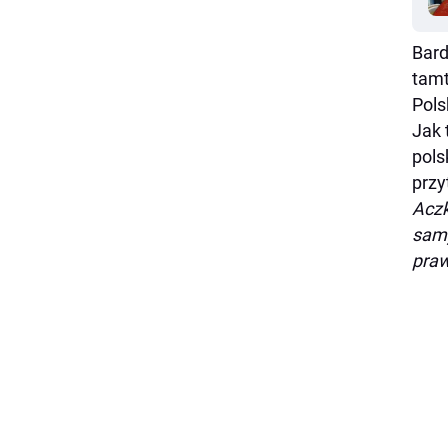
Bard
tamt
Pols
Jak 
pols
przy
Aczk
samy
pra