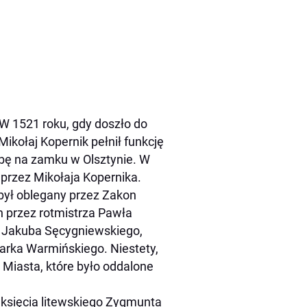
 W 1521 roku, gdy doszło do
ikołaj Kopernik pełnił funkcję
ibę na zamku w Olsztynie. W
rzez Mikołaja Kopernika.
był oblegany przez Zakon
h przez rotmistrza Pawła
o Jakuba Sęcygniewskiego,
arka Warmińskiego. Niestety,
 Miasta, które było oddalone
go księcia litewskiego Zygmunta