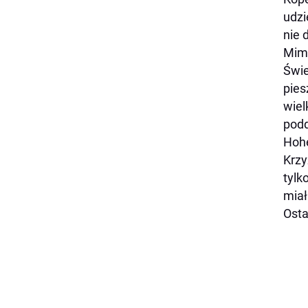
udzi
nie 
Mimo
Świe
pies
wiel
podd
Hohe
Krzy
tylk
miał
Osta