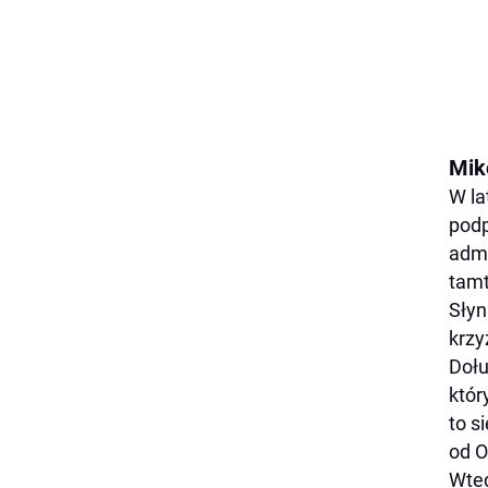
Mik
W la
podp
admi
tamt
Słyn
krzy
Dołu
któr
to s
od O
Wted