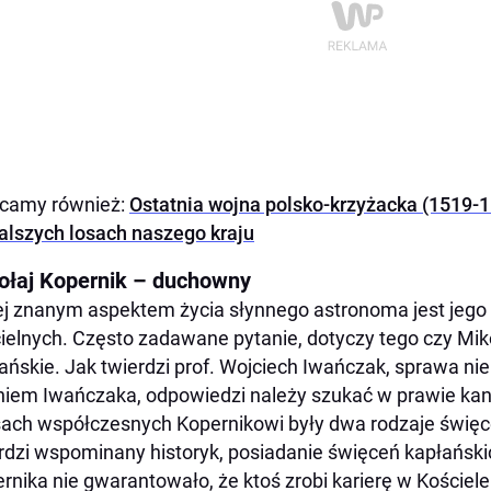
ecamy również:
Ostatnia wojna polsko-krzyżacka (1519-15
alszych losach naszego kraju
ołaj Kopernik – duchowny
j znanym aspektem życia słynnego astronoma jest jego 
ielnych. Często zadawane pytanie, dotyczy tego czy Mik
ańskie. Jak twierdzi prof. Wojciech Iwańczak, sprawa nie
iem Iwańczaka, odpowiedzi należy szukać w prawie ka
ach współczesnych Kopernikowi były dwa rodzaje święce
rdzi wspominany historyk, posiadanie święceń kapłański
rnika nie gwarantowało, że ktoś zrobi karierę w Kościel