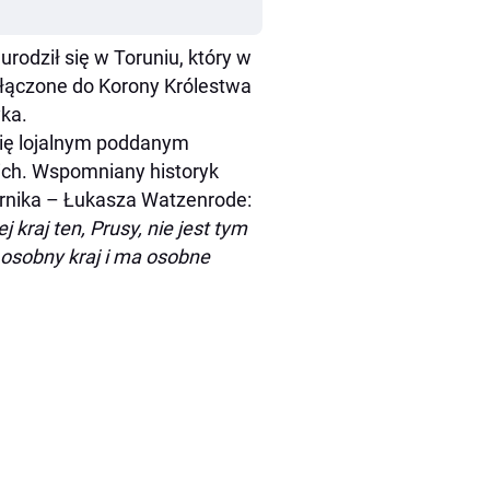
rodził się w Toruniu, który w
włączone do Korony Królestwa
yka.
 się lojalnym poddanym
kich. Wspomniany historyk
ernika – Łukasza Watzenrode:
 kraj ten, Prusy, nie jest tym
 osobny kraj i ma osobne