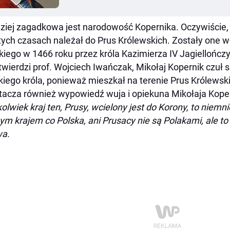
ziej zagadkowa jest narodowość Kopernika. Oczywiście, u
ych czasach należał do Prus Królewskich. Zostały one 
kiego w 1466 roku przez króla Kazimierza IV Jagiellończ
twierdzi prof. Wojciech Iwańczak, Mikołaj Kopernik czuł
kiego króla, ponieważ mieszkał na terenie Prus Królews
tacza również wypowiedź wuja i opiekuna Mikołaja Kop
olwiek kraj ten, Prusy, wcielony jest do Korony, to niemniej
m krajem co Polska, ani Prusacy nie są Polakami, ale to
wa.