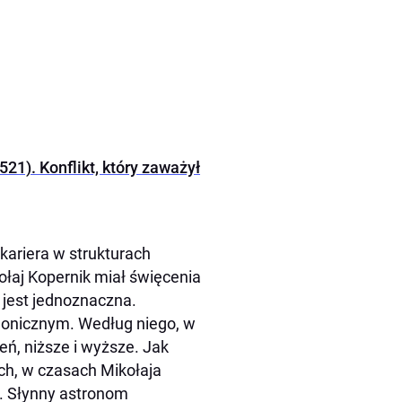
21). Konflikt, który zaważył
kariera w strukturach
ołaj Kopernik miał święcenia
 jest jednoznaczna.
nonicznym. Według niego, w
ń, niższe i wyższe. Jak
ch, w czasach Mikołaja
e. Słynny astronom