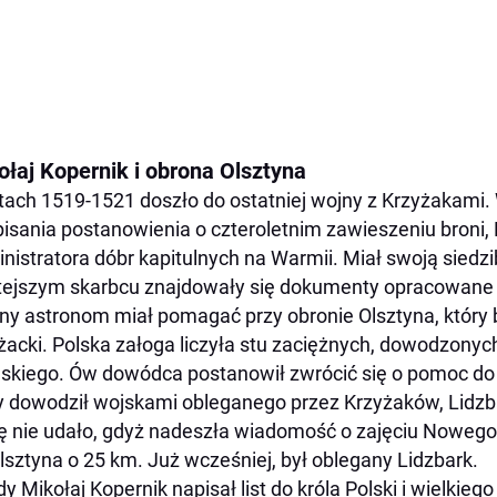
ołaj Kopernik i obrona Olsztyna
tach 1519-1521 doszło do ostatniej wojny z Krzyżakami.
isania postanowienia o czteroletnim zawieszeniu broni, M
nistratora dóbr kapitulnych na Warmii. Miał swoją siedz
ejszym skarbcu znajdowały się dokumenty opracowane p
ny astronom miał pomagać przy obronie Olsztyna, który 
żacki. Polska załoga liczyła stu zaciężnych, dowodzonyc
skiego. Ów dowódca postanowił zwrócić się o pomoc d
y dowodził wojskami obleganego przez Krzyżaków, Lidzb
ię nie udało, gdyż nadeszła wiadomość o zajęciu Nowego
lsztyna o 25 km. Już wcześniej, był oblegany Lidzbark.
y Mikołaj Kopernik napisał list do króla Polski i wielkie