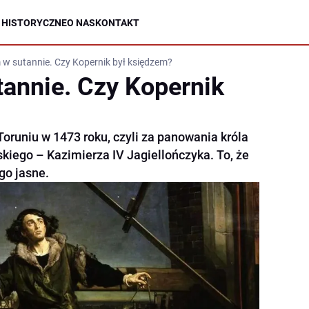
 HISTORYCZNE
O NAS
KONTAKT
w sutannie. Czy Kopernik był księdzem?
annie. Czy Kopernik
Toruniu w 1473 roku, czyli za panowania króla
wskiego – Kazimierza IV Jagiellończyka. To, że
go jasne.