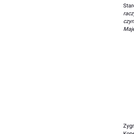
Star
racz
czyn
Maje
Zygm
Kope