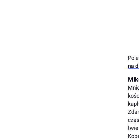
Pol
na d
Mik
Mnie
kośc
kapł
Zdan
czas
twie
Kope