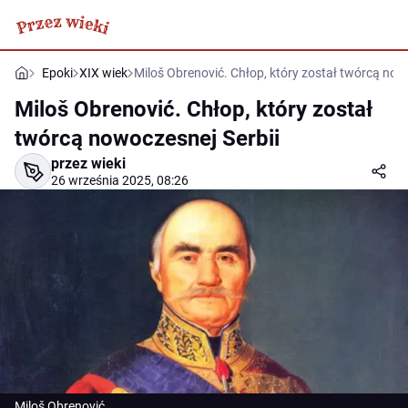
Epoki
XIX wiek
Miloš Obrenović. Chłop, który został twórcą now
Miloš Obrenović. Chłop, który został
twórcą nowoczesnej Serbii
przez wieki
26 września 2025, 08:26
Miloš Obrenović