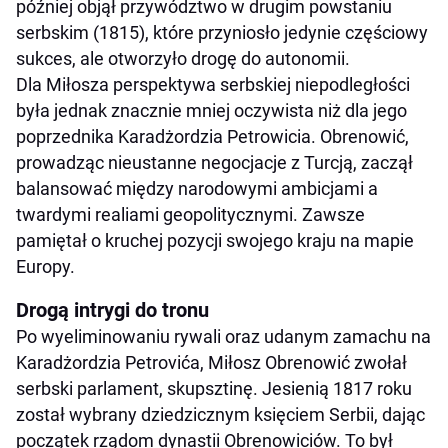
później objął przywództwo w drugim powstaniu
serbskim (1815), które przyniosło jedynie częściowy
sukces, ale otworzyło drogę do autonomii.
Dla Miłosza perspektywa serbskiej niepodległości
była jednak znacznie mniej oczywista niż dla jego
poprzednika Karadżordzia Petrowicia. Obrenowić,
prowadząc nieustanne negocjacje z Turcją, zaczął
balansować między narodowymi ambicjami a
twardymi realiami geopolitycznymi. Zawsze
pamiętał o kruchej pozycji swojego kraju na mapie
Europy.
Drogą intrygi do tronu
Po wyeliminowaniu rywali oraz udanym zamachu na
Karadżordzia Petrovića, Miłosz Obrenowić zwołał
serbski parlament, skupsztinę. Jesienią 1817 roku
został wybrany dziedzicznym księciem Serbii, dając
początek rządom dynastii Obrenowiciów. To był