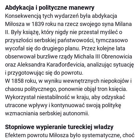
Abdykacja i polityczne manewry
Konsekwencją tych wydarzeń była abdykacja
Miłosza w 1839 roku na rzecz swojego syna Milana
II. Były książę, który nigdy nie przestał myśleć o
przyszłości serbskiej państwowości, tymczasowo
wycofał się do drugiego planu. Przez kolejne lata
obserwował burzliwe rządy Michała III Obrenowicia
oraz Aleksandra Karađorđevicia, analizując sytuację
i przygotowując się do powrotu.
W 1858 roku, w wyniku wewnętrznych niepokojów i
chaosu politycznego, ponownie objął tron księcia.
Wykorzystał niestabilność w kraju, aby odzyskać
utracone wpływy i kontynuować swoją politykę
wzmacniania serbskiej autonomii.
Stopniowe wypieranie tureckiej władzy
Efektem powrotu Miłosza było systematyczne, choć