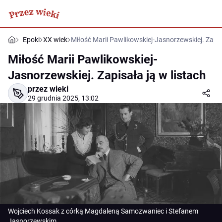
Epoki
XX wiek
Miłość Marii Pawlikowskiej-Jasnorzewskiej. Zapisa
Miłość Marii Pawlikowskiej-
Jasnorzewskiej. Zapisała ją w listach
przez wieki
29 grudnia 2025, 13:02
Wojciech Kossak z córką Magdaleną Samozwaniec i Stefanem
Jasnorzewskim