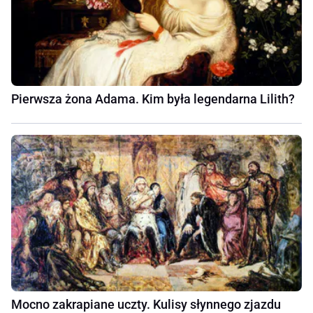
Pierwsza żona Adama. Kim była legendarna Lilith?
Mocno zakrapiane uczty. Kulisy słynnego zjazdu