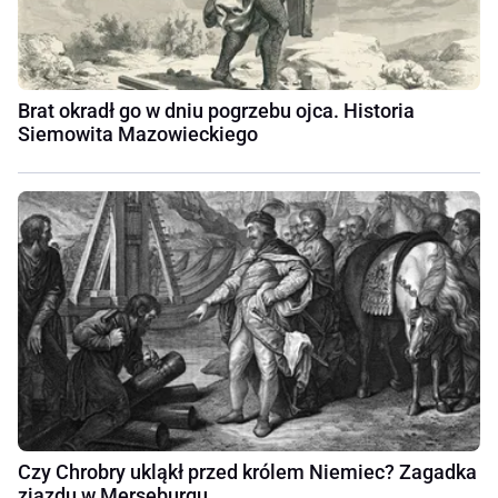
Brat okradł go w dniu pogrzebu ojca. Historia
Siemowita Mazowieckiego
Czy Chrobry ukląkł przed królem Niemiec? Zagadka
zjazdu w Merseburgu