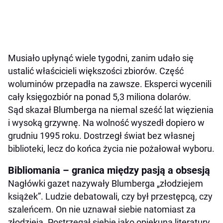
Musiało upłynąć wiele tygodni, zanim udało się
ustalić właścicieli większości zbiorów. Część
woluminów przepadła na zawsze. Eksperci wycenili
cały księgozbiór na ponad 5,3 miliona dolarów.
Sąd skazał Blumberga na niemal sześć lat więzienia
i wysoką grzywnę. Na wolność wyszedł dopiero w
grudniu 1995 roku. Dostrzegł świat bez własnej
biblioteki, lecz do końca życia nie pożałował wyboru.
Bibliomania – granica między pasją a obsesją
Nagłówki gazet nazywały Blumberga „złodziejem
książek”. Ludzie debatowali, czy był przestępcą, czy
szaleńcem. On nie uznawał siebie natomiast za
złodzieja. Postrzegał siebie jako opiekuna literatury.