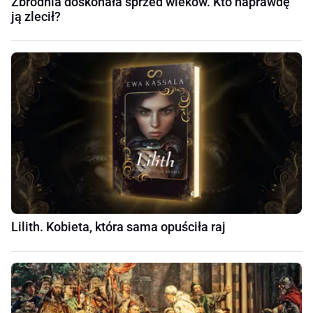
Zbrodnia doskonała sprzed wieków. Kto naprawdę
ją zlecił?
Lilith. Kobieta, która sama opuściła raj