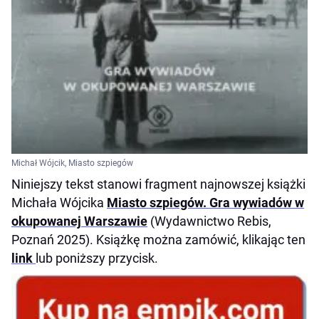
Michał Wójcik, Miasto szpiegów
Niniejszy tekst stanowi fragment najnowszej książki
Michała Wójcika
Miasto szpiegów. Gra wywiadów w
okupowanej Warszawie
(Wydawnictwo Rebis,
Poznań 2025). Książkę można zamówić, klikając ten
link
lub poniższy przycisk.