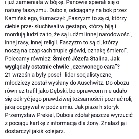
i już zamieniała w bójkę. Panowie spierali się o
naturę faszyzmu. Dubois, odciągany na bok przez
Kamińskiego, tłumaczył: „Faszyzm to są ci, którzy
ciebie prze- słuchiwali w gestapo, którzy biją i
mordują ludzi za to, że są ludźmi innej narodowości,
innej rasy, innej religii. Faszyzm to są ci, którzy
noszą na czapkach trupie główki, oznakę śmierci”.
Polecamy również:
Śmierć Józefa Stalina. Jak
wyglądały ostatnie chwile „czerwonego cara”?
21 września były poseł i lider socjalistycznej
młodzieży został wysłany do Auschwitz. Do obozu
również trafił jako Dębski, bo oprawcom nie udało
się odkryć jego prawdziwej tożsamości i poznać roli,
jaką odgrywał w podziemiu. Jak pisze historyk
Przemysław Prekiel, Dubois zdołał jeszcze wyrzucić
z pociągu kartkę z informacją dla żony. Znalazł ją i
dostarczył jakiś kolejarz.