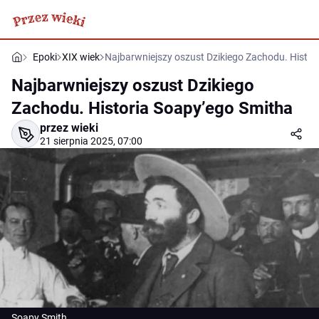
Epoki
XIX wiek
Najbarwniejszy oszust Dzikiego Zachodu. Histor
Najbarwniejszy oszust Dzikiego
Zachodu. Historia Soapy’ego Smitha
przez wieki
21 sierpnia 2025, 07:00
Soapy Smith