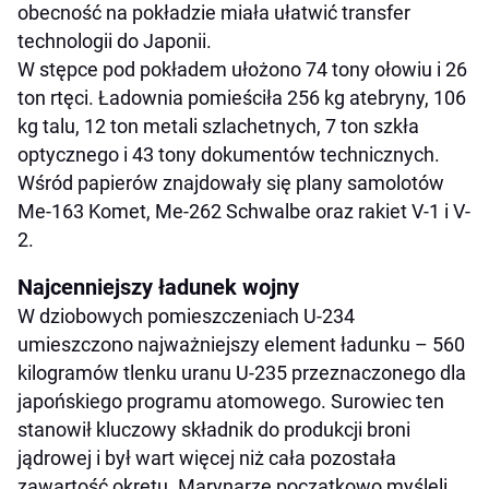
obecność na pokładzie miała ułatwić transfer
technologii do Japonii.
W stępce pod pokładem ułożono 74 tony ołowiu i 26
ton rtęci. Ładownia pomieściła 256 kg atebryny, 106
kg talu, 12 ton metali szlachetnych, 7 ton szkła
optycznego i 43 tony dokumentów technicznych.
Wśród papierów znajdowały się plany samolotów
Me-163 Komet, Me-262 Schwalbe oraz rakiet V-1 i V-
2.
Najcenniejszy ładunek wojny
W dziobowych pomieszczeniach U-234
umieszczono najważniejszy element ładunku – 560
kilogramów tlenku uranu U-235 przeznaczonego dla
japońskiego programu atomowego. Surowiec ten
stanowił kluczowy składnik do produkcji broni
jądrowej i był wart więcej niż cała pozostała
zawartość okrętu. Marynarze początkowo myśleli,