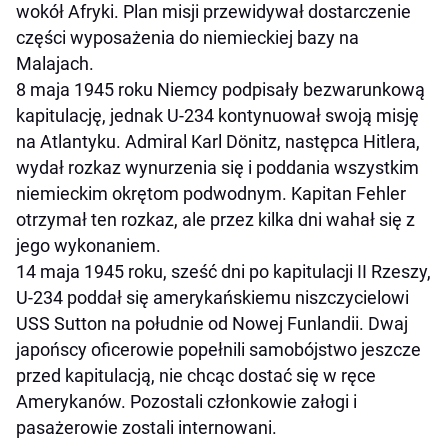
wokół Afryki. Plan misji przewidywał dostarczenie
części wyposażenia do niemieckiej bazy na
Malajach.
8 maja 1945 roku Niemcy podpisały bezwarunkową
kapitulację, jednak U-234 kontynuował swoją misję
na Atlantyku. Admiral Karl Dönitz, następca Hitlera,
wydał rozkaz wynurzenia się i poddania wszystkim
niemieckim okrętom podwodnym. Kapitan Fehler
otrzymał ten rozkaz, ale przez kilka dni wahał się z
jego wykonaniem.
14 maja 1945 roku, sześć dni po kapitulacji II Rzeszy,
U-234 poddał się amerykańskiemu niszczycielowi
USS Sutton na południe od Nowej Funlandii. Dwaj
japońscy oficerowie popełnili samobójstwo jeszcze
przed kapitulacją, nie chcąc dostać się w ręce
Amerykanów. Pozostali członkowie załogi i
pasażerowie zostali internowani.