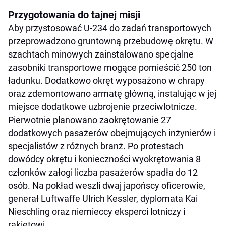
Przygotowania do tajnej misji
Aby przystosować U-234 do zadań transportowych
przeprowadzono gruntowną przebudowę okrętu. W
szachtach minowych zainstalowano specjalne
zasobniki transportowe mogące pomieścić 250 ton
ładunku. Dodatkowo okręt wyposażono w chrapy
oraz zdemontowano armatę główną, instalując w jej
miejsce dodatkowe uzbrojenie przeciwlotnicze.
Pierwotnie planowano zaokrętowanie 27
dodatkowych pasażerów obejmujących inżynierów i
specjalistów z różnych branż. Po protestach
dowódcy okrętu i konieczności wyokrętowania 8
członków załogi liczba pasażerów spadła do 12
osób. Na pokład weszli dwaj japońscy oficerowie,
generał Luftwaffe Ulrich Kessler, dyplomata Kai
Nieschling oraz niemieccy eksperci lotniczy i
rakietowi.