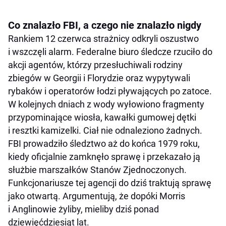
Co znalazło FBI, a czego nie znalazło nigdy
Rankiem 12 czerwca strażnicy odkryli oszustwo
i wszczęli alarm. Federalne biuro śledcze rzuciło do
akcji agentów, którzy przesłuchiwali rodziny
zbiegów w Georgii i Florydzie oraz wypytywali
rybaków i operatorów łodzi pływających po zatoce.
W kolejnych dniach z wody wyłowiono fragmenty
przypominające wiosła, kawałki gumowej dętki
i resztki kamizelki. Ciał nie odnaleziono żadnych.
FBI prowadziło śledztwo aż do końca 1979 roku,
kiedy oficjalnie zamknęło sprawę i przekazało ją
służbie marszałków Stanów Zjednoczonych.
Funkcjonariusze tej agencji do dziś traktują sprawę
jako otwartą. Argumentują, że dopóki Morris
i Anglinowie żyliby, mieliby dziś ponad
dziewięćdziesiąt lat.