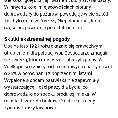
wielkości gołębich jaj i wiatrem, który zrywał dachy.
W innych z kolei miejscowościach pioruny
doprowadziły do pożarów, powodując wiele szkód.
Tak było m.in. w Puszczy Niepołomickiej, której
część bezpowrotnie przestała istnieć.
Skutki ekstremalnej pogody
Upalne lato 1921 roku okazało się prawdziwym
utrapieniem dla polskiej wsi. Gospodarze zmagali
się z suszą, która drastycznie obniżyła plony. W
Wielkopolsce zbiory roślin okopowych spadły nawet
o 35% w porównaniu z poprzednimi latami.
Wypalone słońcem pastwiska nie zapewniały
wystarczającej ilości paszy dla bydła, co
doprowadziło do spadku produkcji mleka. W
miastach zaczęło brakować nabiału, a ceny
żywności rosły lawinowo.