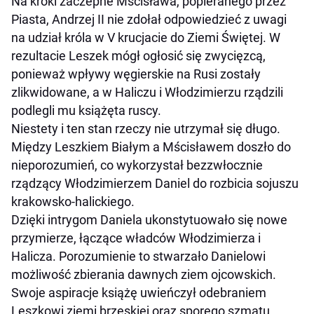
Na kroki zaczepne Mścisława, popieranego przez
Piasta, Andrzej II nie zdołał odpowiedzieć z uwagi
na udział króla w V krucjacie do Ziemi Świętej. W
rezultacie Leszek mógł ogłosić się zwycięzcą,
ponieważ wpływy węgierskie na Rusi zostały
zlikwidowane, a w Haliczu i Włodzimierzu rządzili
podlegli mu książęta ruscy.
Niestety i ten stan rzeczy nie utrzymał się długo.
Między Leszkiem Białym a Mścisławem doszło do
nieporozumień, co wykorzystał bezzwłocznie
rządzący Włodzimierzem Daniel do rozbicia sojuszu
krakowsko-halickiego.
Dzięki intrygom Daniela ukonstytuowało się nowe
przymierze, łączące władców Włodzimierza i
Halicza. Porozumienie to stwarzało Danielowi
możliwość zbierania dawnych ziem ojcowskich.
Swoje aspiracje książę uwieńczył odebraniem
Leszkowi ziemi brzeskiej oraz sporego szmatu