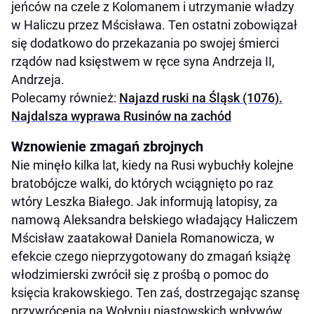
jeńców na czele z Kolomanem i utrzymanie władzy
w Haliczu przez Mścisława. Ten ostatni zobowiązał
się dodatkowo do przekazania po swojej śmierci
rządów nad księstwem w ręce syna Andrzeja II,
Andrzeja.
Polecamy również:
Najazd ruski na Śląsk (1076).
Najdalsza wyprawa Rusinów na zachód
Wznowienie zmagań zbrojnych
Nie minęło kilka lat, kiedy na Rusi wybuchły kolejne
bratobójcze walki, do których wciągnięto po raz
wtóry Leszka Białego. Jak informują latopisy, za
namową Aleksandra bełskiego władający Haliczem
Mścisław zaatakował Daniela Romanowicza, w
efekcie czego nieprzygotowany do zmagań książę
włodzimierski zwrócił się z prośbą o pomoc do
księcia krakowskiego. Ten zaś, dostrzegając szansę
przywrócenia na Wołyniu piastowskich wpływów,