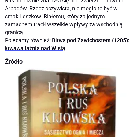
Ruś ponownie znalazła się pod zwierzchnictwem
Arpadów. Rzecz oczywista, nie mogło to być w
smak Leszkowi Białemu, który za jednym
zamachem tracił wszelkie wpływy za wschodnią
granicą.
Polecamy również:
Bitwa pod Zawichostem (1205):
krwawa łaźnia nad Wisłą
Źródło