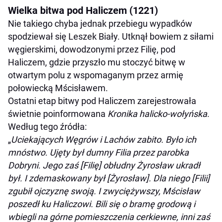
Wielka bitwa pod Haliczem (1221)
Nie takiego chyba jednak przebiegu wypadków
spodziewał się Leszek Biały. Utknął bowiem z siłami
węgierskimi, dowodzonymi przez Filię, pod
Haliczem, gdzie przyszło mu stoczyć bitwę w
otwartym polu z wspomaganym przez armię
połowiecką Mścisławem.
Ostatni etap bitwy pod Haliczem zarejestrowała
świetnie poinformowana
Kronika halicko-wołyńska
.
Według tego źródła:
„
Uciekających Węgrów i Lachów zabito. Było ich
mnóstwo. Ujęty był dumny Filia przez parobka
Dobryni. Jego zaś [Filię] obłudny Żyrosław ukradł
był. I zdemaskowany był [Żyrosław]. Dla niego [Filii]
zgubił ojczyznę swoją. I zwyciężywszy, Mścisław
poszedł ku Haliczowi. Bili się o bramę grodową i
wbiegli na górne pomieszczenia cerkiewne, inni zaś