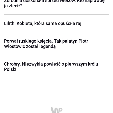
Zbrodnia doskonała sprzed wieków. Kto naprawdę
ją zlecił?
Lilith. Kobieta, która sama opuściła raj
Porwał ruskiego księcia. Tak palatyn Piotr
Włostowic został legendą
Chrobry. Niezwykła powieść o pierwszym królu
Polski