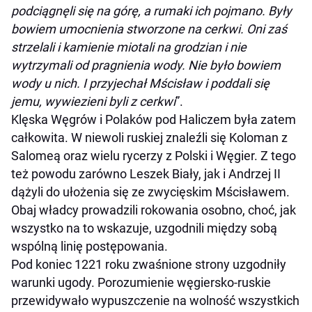
podciągnęli się na górę, a rumaki ich pojmano. Były
bowiem umocnienia stworzone na cerkwi. Oni zaś
strzelali i kamienie miotali na grodzian i nie
wytrzymali od pragnienia wody. Nie było bowiem
wody u nich. I przyjechał Mścisław i poddali się
jemu, wywiezieni byli z cerkwi
”.
Klęska Węgrów i Polaków pod Haliczem była zatem
całkowita. W niewoli ruskiej znaleźli się Koloman z
Salomeą oraz wielu rycerzy z Polski i Węgier. Z tego
też powodu zarówno Leszek Biały, jak i Andrzej II
dążyli do ułożenia się ze zwycięskim Mścisławem.
Obaj władcy prowadzili rokowania osobno, choć, jak
wszystko na to wskazuje, uzgodnili między sobą
wspólną linię postępowania.
Pod koniec 1221 roku zwaśnione strony uzgodniły
warunki ugody. Porozumienie węgiersko-ruskie
przewidywało wypuszczenie na wolność wszystkich