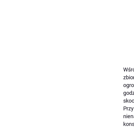
Wśró
zbio
ogro
godz
skoo
Przy
nien
kon