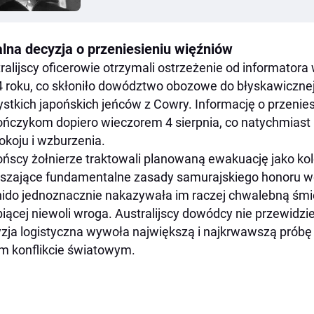
alna decyzja o przeniesieniu więźniów
ralijscy oficerowie otrzymali ostrzeżenie od informatora
 roku, co skłoniło dowództwo obozowe do błyskawicznej
stkich japońskich jeńców z Cowry. Informację o przenie
ńczykom dopiero wieczorem 4 sierpnia, co natychmiast 
okoju i wzburzenia.
ńscy żołnierze traktowali planowaną ewakuację jako ko
szające fundamentalne zasady samurajskiego honoru wo
ido jednoznacznie nakazywała im raczej chwalebną śmie
iącej niewoli wroga. Australijscy dowódcy nie przewidzie
zja logistyczna wywoła największą i najkrwawszą prób
m konflikcie światowym.