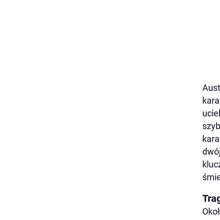
Aust
kara
ucie
szyb
kara
dwój
kluc
śmie
Tra
Okoł