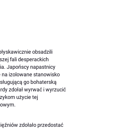
błyskawicznie obsadzili
szej fali desperackich
nia. Japońscy napastnicy
ię na izolowane stanowisko
sługującą go bohaterską
ardy zdołał wyrwać i wyrzucić
zykom użycie tej
ozowym.
więźniów zdołało przedostać