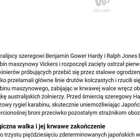
ralijscy szeregowi Benjamin Gower Hardy i Ralph Jones 
bin maszynowy Vickers i rozpoczęli zacięty ostrzał pierw
kinierów próbujących przebić się przez stalowe ogrodze
ko przełamali główne linie drutów kolczastych i rzucili s
binu maszynowego, zabijając w krwawej walce wręcz ob
kę australijskich żołnierzy. Przed śmiercią szeregowy H
zowy rygiel karabinu, skutecznie uniemożliwiając Japońc
rcionośnej broni przeciwko pozostałym strażnikom ob
giczna walka i jej krwawe zakończenie
o trzystu pięćdziesięciu zdeterminowanych japońskich 