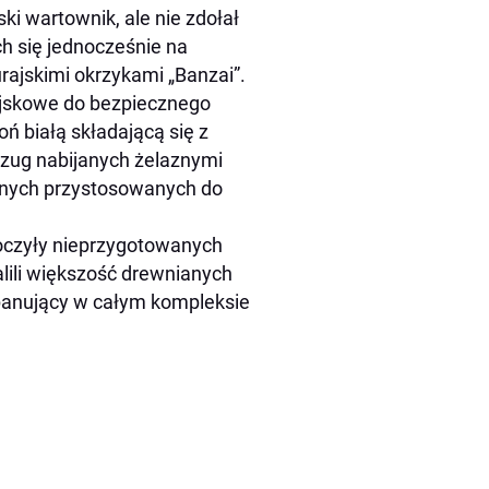
ki wartownik, ale nie zdołał
h się jednocześnie na
rajskimi okrzykami „Banzai”.
ojskowe do bezpiecznego
oń białą składającą się z
czug nabijanych żelaznymi
ianych przystosowanych do
skoczyły nieprzygotowanych
lili większość drewnianych
 panujący w całym kompleksie