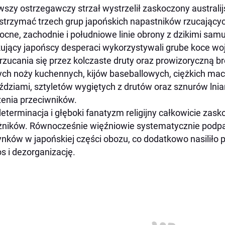
wszy ostrzegawczy strzał wystrzelił zaskoczony australijs
trzymać trzech grup japońskich napastników rzucającyc
ocne, zachodnie i południowe linie obrony z dzikimi samu
ujący japońscy desperaci wykorzystywali grube koce w
rzucania się przez kolczaste druty oraz prowizoryczną br
ych noży kuchennych, kijów baseballowych, ciężkich ma
dziami, sztyletów wygiętych z drutów oraz sznurów ln
enia przeciwników.
determinacja i głęboki fanatyzm religijny całkowicie za
żników. Równocześnie więźniowie systematycznie podpa
nków w japońskiej części obozu, co dodatkowo nasiliło
s i dezorganizację.