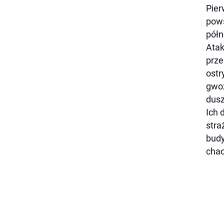
Pier
pows
półn
Atak
prze
ostr
gwoź
dusz
Ich 
stra
budy
chao