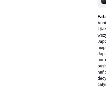
Fat
Aust
1944
wszy
Japo
niep
Japo
naru
bush
hańb
decy
cały