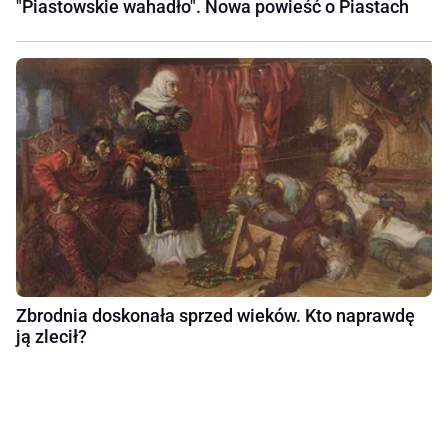
"Piastowskie wahadło". Nowa powieść o Piastach
Zbrodnia doskonała sprzed wieków. Kto naprawdę
ją zlecił?