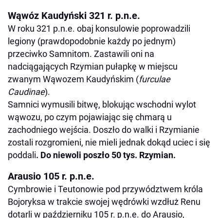
Wąwóz Kaudyński 321 r. p.n.e.
W roku 321 p.n.e. obaj konsulowie poprowadzili
legiony (prawdopodobnie każdy po jednym)
przeciwko Samnitom. Zastawili oni na
nadciągających Rzymian pułapkę w miejscu
zwanym Wąwozem Kaudyńskim (
furculae
Caudinae
).
Samnici wymusili bitwę, blokując wschodni wylot
wąwozu, po czym pojawiając się chmarą u
zachodniego wejścia. Doszło do walki i Rzymianie
zostali rozgromieni, nie mieli jednak dokąd uciec i się
poddali
. Do niewoli poszło 50 tys. Rzymian.
Arausio 105 r. p.n.e.
Cymbrowie i Teutonowie pod przywództwem króla
Bojoryksa w trakcie swojej wędrówki wzdłuż Renu
dotarli w październiku 105 r. p.n.e. do Arausio,