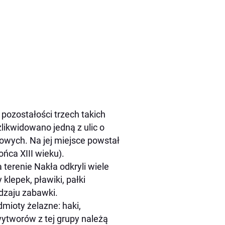
pozostałości trzech takich
likwidowano jedną z ulic o
owych. Na jej miejsce powstał
końca XIII wieku).
terenie Nakła odkryli wiele
klepek, pławiki, pałki
odzaju zabawki.
mioty żelazne: haki,
wytworów z tej grupy należą