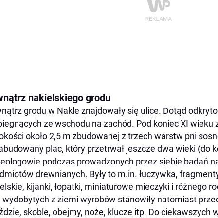
nątrz nakielskiego grodu
ątrz grodu w Nakle znajdowały się ulice. Dotąd odkryto 
 biegnących ze wschodu na zachód. Pod koniec XI wieku z
okości około 2,5 m zbudowanej z trzech warstw pni sosn
abudowany plac, który przetrwał jeszcze dwa wieki (do 
eologowie podczas prowadzonych przez siebie badań na 
dmiotów drewnianych. Były to m.in. łuczywka, fragmenty 
ielskie, kijanki, łopatki, miniaturowe mieczyki i różnego r
 wydobytych z ziemi wyrobów stanowiły natomiast przed
dzie, skoble, obejmy, noże, klucze itp. Do ciekawszych 