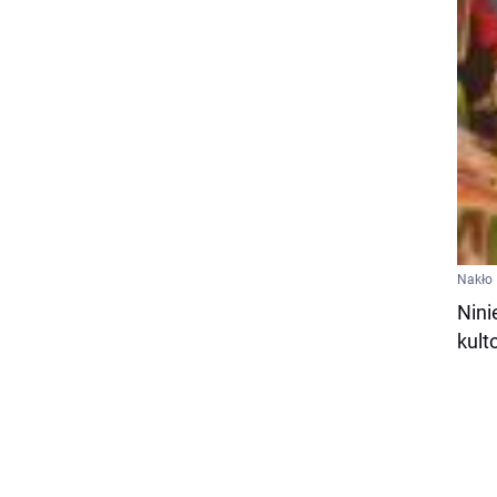
Nakło
Nini
kult