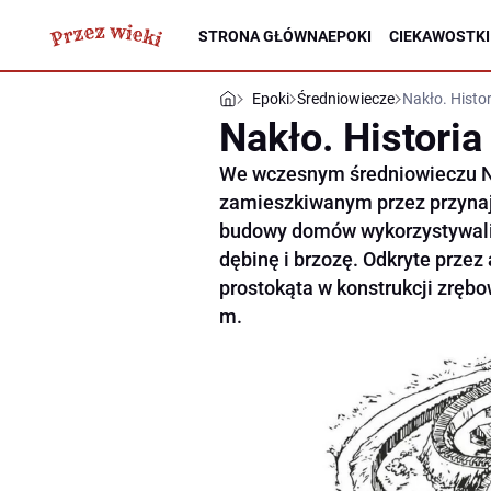
STRONA GŁÓWNA
EPOKI
CIEKAWOSTKI
Epoki
Średniowiecze
Nakło. Histo
Nakło. Historia
We wczesnym średniowieczu N
zamieszkiwanym przez przynaj
budowy domów wykorzystywali 
dębinę i brzozę. Odkryte prze
prostokąta w konstrukcji zrębo
m.