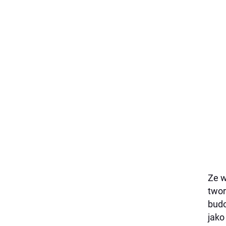
Ze w
twor
budo
jak