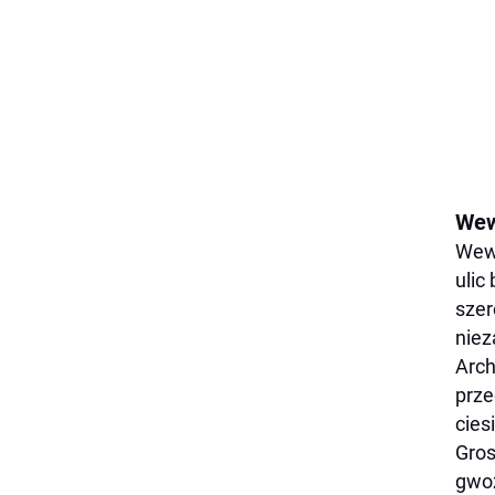
Wew
Wewn
ulic
szer
niez
Arch
prze
cies
Gros
gwoź