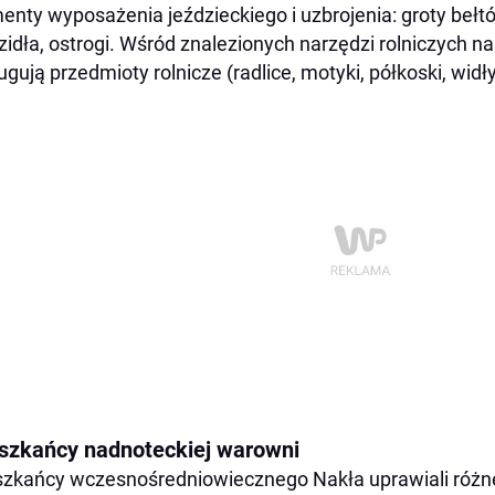
enty wyposażenia jeździeckiego i uzbrojenia: groty bełtó
idła, ostrogi. Wśród znalezionych narzędzi rolniczych n
ugują przedmioty rolnicze (radlice, motyki, półkoski, widły
szkańcy nadnoteckiej warowni
zkańcy wczesnośredniowiecznego Nakła uprawiali różneg