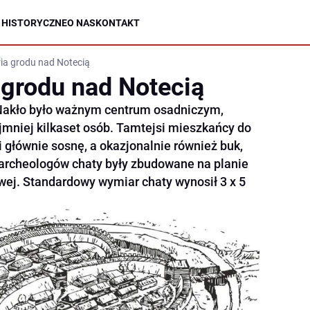
 HISTORYCZNE
O NAS
KONTAKT
ria grodu nad Notecią
 grodu nad Notecią
akło było ważnym centrum osadniczym,
mniej kilkaset osób. Tamtejsi mieszkańcy do
głównie sosnę, a okazjonalnie również buk,
z archeologów chaty były zbudowane na planie
wej. Standardowy wymiar chaty wynosił 3 x 5