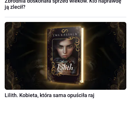
Zbrodnia doskonała sprzed wieków. Kto naprawdę
ją zlecił?
Lilith. Kobieta, która sama opuściła raj