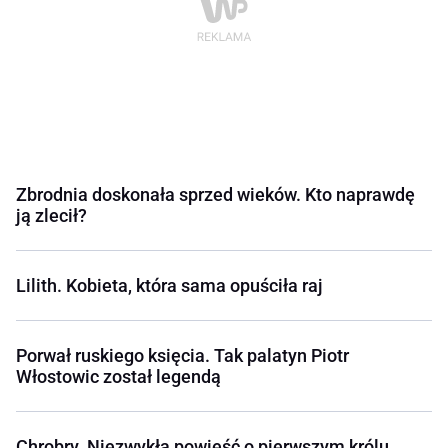
Zbrodnia doskonała sprzed wieków. Kto naprawdę
ją zlecił?
Lilith. Kobieta, która sama opuściła raj
Porwał ruskiego księcia. Tak palatyn Piotr
Włostowic został legendą
Chrobry. Niezwykła powieść o pierwszym królu