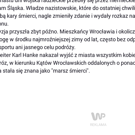
unastu dni wojska radzieckie przebiły się przez niemieckie 
am Śląska. Władze nazistowskie, które do ostatniej chwi
bą kary śmierci, nagle zmieniły zdanie i wydały rozkaz
onu.
zja przyszła zbyt późno. Mieszkańcy Wrocławia i okolic
ogę w środku najmroźniejszej zimy od lat, często bez o
sportu ani jasnego celu podróży.
eiter Karl Hanke nakazał wyjść z miasta wszystkim kobie
óz, w kierunku Kątów Wrocławskich oddalonych o ponad 
a stała się znana jako "marsz śmierci".