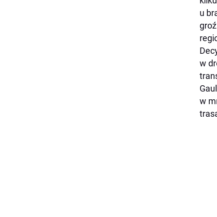
kilk
u br
groź
regi
Decy
w dr
tran
Gaul
w mr
tras