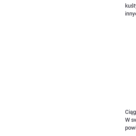
kuśt
inny
Ciąg
W sw
powł