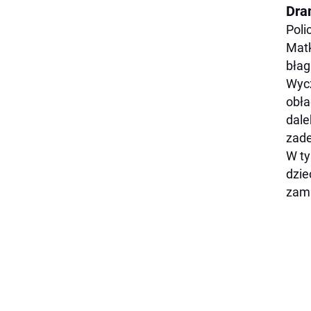
Dra
Poli
Matk
błag
Wycz
obła
dale
zade
W ty
dzie
zama