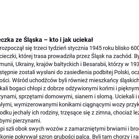
czka ze Śląska – kto i jak uciekał
rozpoczął się trzeci tydzień stycznia 1945 roku blisko 60
cieczki, której trasa prowadziła przez Śląsk na zachód. B
munii, Ukrainy, krajów bałtyckich i Besarabii, którzy w 193
stępnie zostali wysłani do zasiedlenia podbitej Polski, 
ości. Wśród uchodźców byli również mieszkańcy śląskich 
kali bogaci chłopi z dobrze odżywionymi końmi i piękn
zynami, sprzętami domowymi, sianem i słomą. Uciekali i 
łymi, wymizerowanymi konikami ciągnącymi wozy przyk
odku jechały ich rodziny, trzęsące się z zimna, chociaż l
ubymi pierzynami.
pi szli obok swych wozów z zamarzniętymi brwiami i br
 konie pokrywał szron grubości palca. Byli tam chorzy i ra