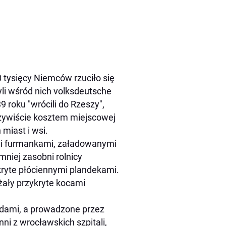
0 tysięcy Niemców rzuciło się
yli wśród nich volksdeutsche
9 roku "wrócili do Rzeszy",
oczywiście kosztem miejscowej
miast i wsi.
ymi furmankami, załadowanymi
mniej zasobni rolnicy
ryte płóciennymi plandekami.
eżały przykryte kocami
odami, a prowadzone przez
nni z wrocławskich szpitali,