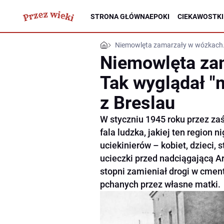
STRONA GŁÓWNA
EPOKI
CIEKAWOSTKI
Niemowlęta zamarzały w wózkach. T
Niemowlęta za
Tak wyglądał "
z Breslau
W styczniu 1945 roku przez za
fala ludzka, jakiej ten region 
uciekinierów – kobiet, dzieci, 
ucieczki przed nadciągającą 
stopni zamieniał drogi w cme
pchanych przez własne matki.