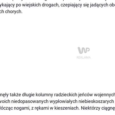
ykający po wiejskich drogach, czepiający się jadących o
ch chorych.
nęły także długie kolumny radzieckich jeńców wojennych
oich niedopasowanych wypłowiałych niebieskoszarych 
ócząc nogami, z rękami w kieszeniach. Niektórzy ciągnęl