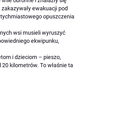
linie obronne i znalazły się
li zakazywały ewakuacji pod
 natychmiastowego opuszczenia
znych wsi musieli wyruszyć
dpowiedniego ekwipunku,
tom i dzieciom – pieszo,
20 kilometrów. To właśnie ta