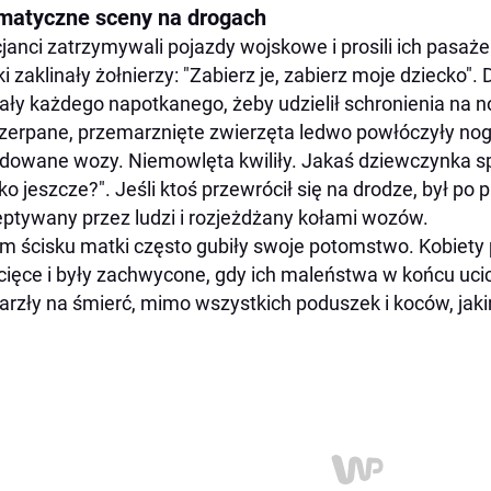
matyczne sceny na drogach
cjanci zatrzymywali pojazdy wojskowe i prosili ich pasażer
i zaklinały żołnierzy: "Zabierz je, zabierz moje dziecko". 
ały każdego napotkanego, żeby udzielił schronienia na n
erpane, przemarznięte zwierzęta ledwo powłóczyły nog
dowane wozy. Niemowlęta kwiliły. Jakaś dziewczynka sp
ko jeszcze?". Jeśli ktoś przewrócił się na drodze, był po 
ptywany przez ludzi i rozjeżdżany kołami wozów.
m ścisku matki często gubiły swoje potomstwo. Kobiety
cięce i były zachwycone, gdy ich maleństwa w końcu ucich
rzły na śmierć, mimo wszystkich poduszek i koców, jakim