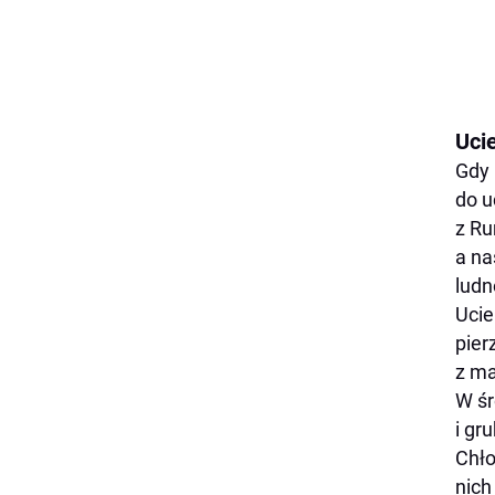
Ucie
Gdy 
do u
z Ru
a na
ludn
Ucie
pier
z ma
W śr
i gr
Chło
nich