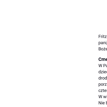
Frit
pani
Boże
Cme
W Pa
dzie
drod
porz
czte
W wi
Nie 