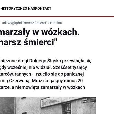
 HISTORYCZNE
O NAS
KONTAKT
ak wyglądał "marsz śmierci" z Breslau
marzały w wózkach.
marsz śmierci"
śnieżone drogi Dolnego Śląska przewinęła się
nigdy wcześniej nie widział. Sześćset tysięcy
starców, rannych – rzuciło się do panicznej
Armią Czerwoną. Mróz sięgający minus 20
ntarze, a niemowlęta zamarzały w wózkach