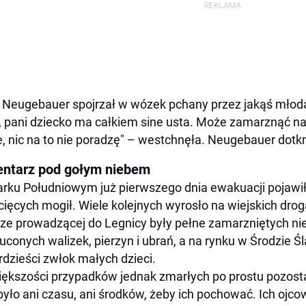
z Neugebauer spojrzał w wózek pchany przez jakąś młodą
, pani dziecko ma całkiem sine usta. Może zamarznąć na 
, nic na to nie poradzę" – westchnęła. Neugebauer dotkną
ntarz pod gołym niebem
rku Południowym już pierwszego dnia ewakuacji pojawiło
cięcych mogił. Wiele kolejnych wyrosło na wiejskich dr
ze prowadzącej do Legnicy były pełne zamarzniętych ni
uconych walizek, pierzyn i ubrań, a na rynku w Środzie Ś
rdzieści zwłok małych dzieci.
ększości przypadków jednak zmarłych po prostu pozost
było ani czasu, ani środków, żeby ich pochować. Ich ojco