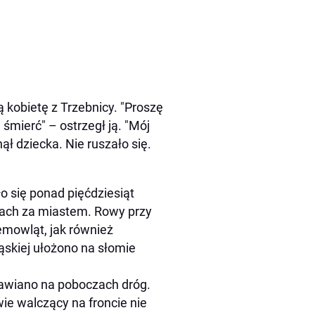
 kobietę z Trzebnicy. "Proszę
śmierć" – ostrzegł ją. "Mój
ł dziecka. Nie ruszało się.
 się ponad pięćdziesiąt
ogach za miastem. Rowy przy
emowląt, jak również
ląskiej ułożono na słomie
awiano na poboczach dróg.
wie walczący na froncie nie