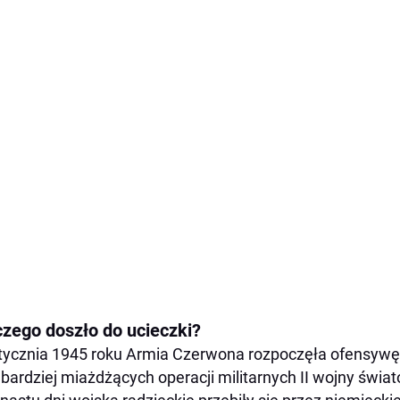
czego doszło do ucieczki?
tycznia 1945 roku Armia Czerwona rozpoczęła ofensywę
jbardziej miażdżących operacji militarnych II wojny świa