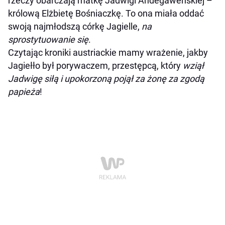
rzeczy obarczają matkę Jadwigi Andegaweńskiej –
królową Elżbietę Bośniaczkę. To ona miała oddać
swoją najmłodszą córkę Jagielle,
na
sprostytuowanie się
.
Czytając kroniki austriackie mamy wrażenie, jakby
Jagiełło był porywaczem, przestępcą, który
wziął
Jadwigę siłą i upokorzoną pojął za żonę za zgodą
papieża
!