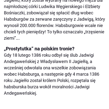
Jagiełło, który został wybrany na nowego męża dla
najmłodszej córki Ludwika Węgierskiego i Elżbiety
Bośniaczki, zobowiązał się spłacić dług wobec
Habsburgów za zerwane zaręczyny z Jadwigą, który
wynosił 200.000 florenów. Habsburgowie wcale nie
chcieli tych pieniędzy! To tylko oznaczało „trzęsienie
ziemi”….
„Prostytutka” na polskim tronie?
Gdy 18 lutego 1386 roku odbył się ślub Jadwigi
Andegaweńskiej z Władysławem II Jagiełłą, a
wcześniej odwołała ona wszelkie zobowiązania
wobec Habsburga, a następnie gdy 4 marca 1386
roku Jagiełło został królem Polski, rozpętała się
habsburska burza wokół moralności Jadwigi
Andegaweńskiej.