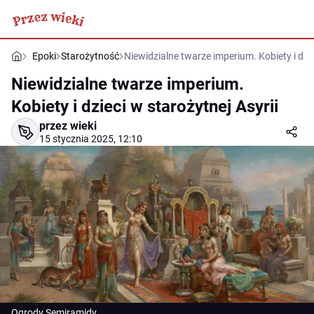
Epoki
Starożytność
Niewidzialne twarze imperium. Kobiety i dzie
Niewidzialne twarze imperium.
Kobiety i dzieci w starożytnej Asyrii
przez wieki
15 stycznia 2025, 12:10
Ogrody Semiramidy