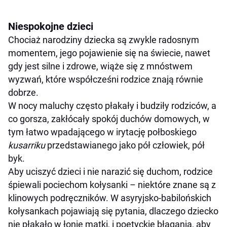
Niespokojne dzieci
Chociaż narodziny dziecka są zwykle radosnym
momentem, jego pojawienie się na świecie, nawet
gdy jest silne i zdrowe, wiąże się z mnóstwem
wyzwań, które współcześni rodzice znają równie
dobrze.
W nocy maluchy często płakały i budziły rodziców, a
co gorsza, zakłócały spokój duchów domowych, w
tym łatwo wpadającego w irytację połboskiego
kusarriku
przedstawianego jako pół człowiek, pół
byk.
Aby uciszyć dzieci i nie narazić się duchom, rodzice
śpiewali pociechom kołysanki – niektóre znane są z
klinowych podręczników. W asyryjsko-babilońskich
kołysankach pojawiają się pytania, dlaczego dziecko
nie płakało w łonie matki, i poetyckie błagania, aby