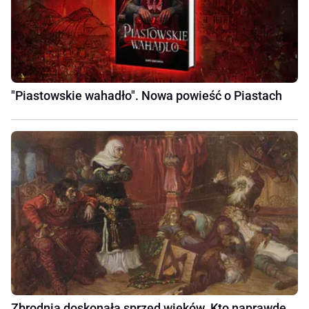
"Piastowskie wahadło". Nowa powieść o Piastach
Zbrodnia doskonała sprzed wieków. Kto naprawdę