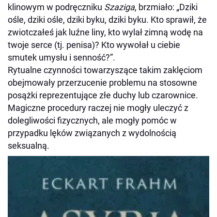
klinowym w podręczniku
Szaziga
, brzmiało: „Dziki
ośle, dziki ośle, dziki byku, dziki byku. Kto sprawił, że
zwiotczałeś jak luźne liny, kto wylał zimną wodę na
twoje serce (tj. penisa)? Kto wywołał u ciebie
smutek umysłu i senność?”.
Rytualne czynności towarzyszące takim zaklęciom
obejmowały przerzucenie problemu na stosowne
posążki reprezentujące złe duchy lub czarownice.
Magiczne procedury raczej nie mogły uleczyć z
dolegliwości fizycznych, ale mogły pomóc w
przypadku lęków związanych z wydolnością
seksualną.