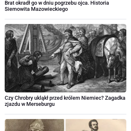
Brat okradł go w dniu pogrzebu ojca. Historia
Siemowita Mazowieckiego
Czy Chrobry ukląkł przed królem Niemiec? Zagadka
zjazdu w Merseburgu