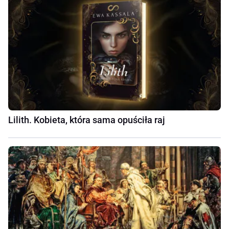
Lilith. Kobieta, która sama opuściła raj