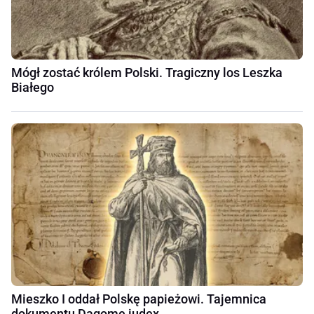
Mógł zostać królem Polski. Tragiczny los Leszka
Białego
Mieszko I oddał Polskę papieżowi. Tajemnica
dokumentu Dagome iudex