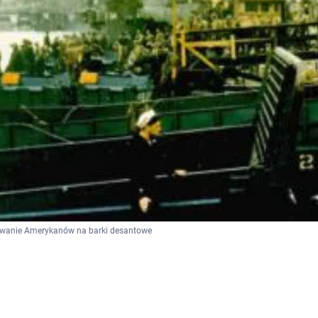
owanie Amerykanów na barki desantowe