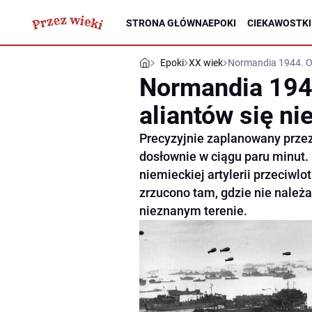
STRONA GŁÓWNA
EPOKI
CIEKAWOSTKI
Epoki
XX wiek
Normandia 1944. O 
Normandia 194
aliantów się ni
Precyzyjnie zaplanowany przez
dosłownie w ciągu paru minut. 
niemieckiej artylerii przeciwl
zrzucono tam, gdzie nie należał
nieznanym terenie.