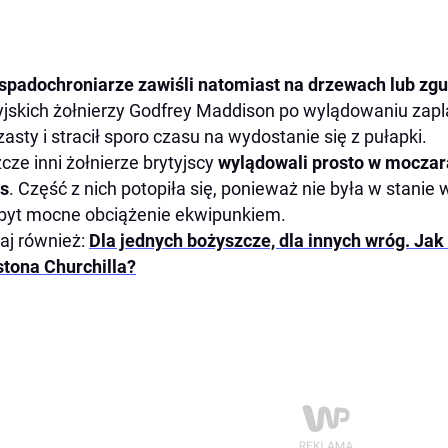
 spadochroniarze zawiśli natomiast na drzewach lub zgu
yjskich żołnierzy Godfrey Maddison po wylądowaniu zaplą
zasty i stracił sporo czasu na wydostanie się z pułapki.
cze inni żołnierze brytyjscy
wylądowali prosto w moczara
s
. Część z nich potopiła się, ponieważ nie była w stanie
byt mocne obciążenie ekwipunkiem.
aj również:
Dla jednych bożyszcze, dla innych wróg. Jak
tona Churchilla?