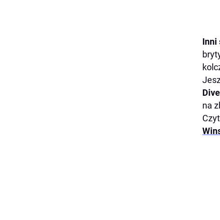
Inni
bryt
kolc
Jesz
Dive
na z
Czyt
Wins