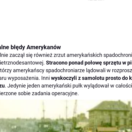
alne błędy Amerykanów
lnie zaczął się również zrzut amerykańskich spadochronia
ietrznodesantowej.
Stracono ponad połowę sprzętu w pi
tórzy amerykańscy spadochroniarze lądowali w rozprosze
aru wyposażenia. Inni
wyskoczyli z samolotu prosto do 
zu
. Jedynie jeden amerykański pułk wylądował w całości
erzone sobie zadania operacyjne.