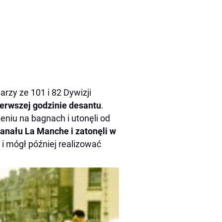
rzy ze 101 i 82 Dywizji
erwszej godzinie desantu
.
niu na bagnach i utonęli od
kanału La Manche i zatonęli w
 i mógł później realizować