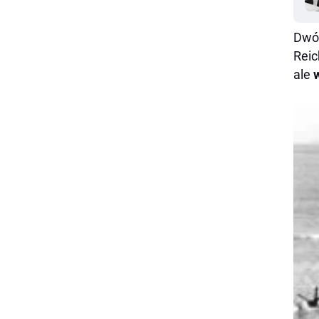
Dwóc
Reic
ale