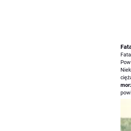
Fat
Fata
Pow
Niek
cięż
mor
powi