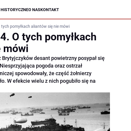
 HISTORYCZNE
O NAS
KONTAKT
tych pomyłkach aliantów się nie mówi
4. O tych pomyłkach
e mówi
 Brytyjczyków desant powietrzny posypał się
Niesprzyjająca pogoda oraz ostrzał
otniczej spowodowały, że część żołnierzy
o. W efekcie wielu z nich pogubiło się na