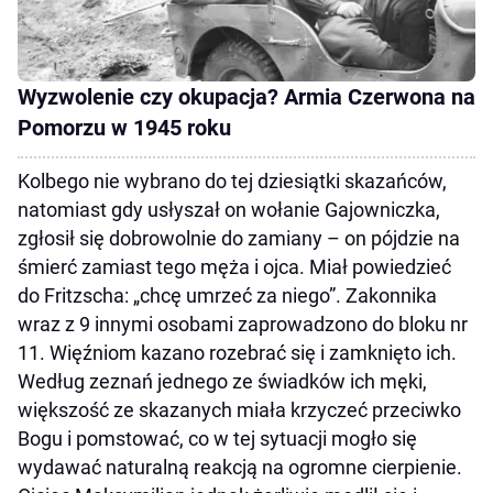
Wyzwolenie czy okupacja? Armia Czerwona na
Pomorzu w 1945 roku
Kolbego nie wybrano do tej dziesiątki skazańców,
natomiast gdy usłyszał on wołanie Gajowniczka,
zgłosił się dobrowolnie do zamiany – on pójdzie na
śmierć zamiast tego męża i ojca. Miał powiedzieć
do Fritzscha: „chcę umrzeć za niego”. Zakonnika
wraz z 9 innymi osobami zaprowadzono do bloku nr
11. Więźniom kazano rozebrać się i zamknięto ich.
Według zeznań jednego ze świadków ich męki,
większość ze skazanych miała krzyczeć przeciwko
Bogu i pomstować, co w tej sytuacji mogło się
wydawać naturalną reakcją na ogromne cierpienie.