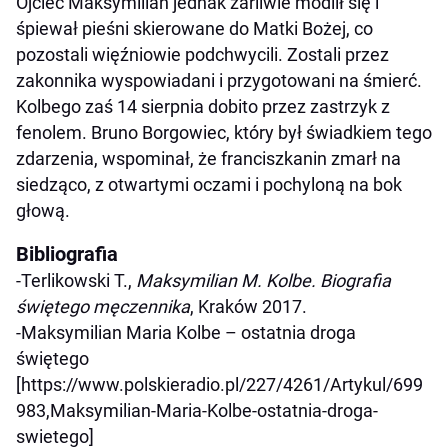
Ojciec Maksymilian jednak żarliwie modlił się i
śpiewał pieśni skierowane do Matki Bożej, co
pozostali więźniowie podchwycili. Zostali przez
zakonnika wyspowiadani i przygotowani na śmierć.
Kolbego zaś 14 sierpnia dobito przez zastrzyk z
fenolem. Bruno Borgowiec, który był świadkiem tego
zdarzenia, wspominał, że franciszkanin zmarł na
siedząco, z otwartymi oczami i pochyloną na bok
głową.
Bibliografia
-Terlikowski T.,
Maksymilian M. Kolbe. Biografia
świętego męczennika
, Kraków 2017.
-Maksymilian Maria Kolbe – ostatnia droga
świętego
[https://www.polskieradio.pl/227/4261/Artykul/699
983,Maksymilian-Maria-Kolbe-ostatnia-droga-
swietego]