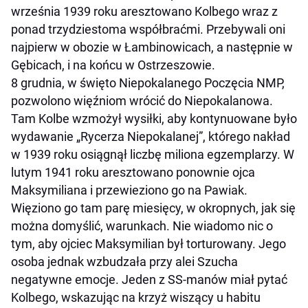
września 1939 roku aresztowano Kolbego wraz z
ponad trzydziestoma współbraćmi. Przebywali oni
najpierw w obozie w Łambinowicach, a następnie w
Gębicach, i na końcu w Ostrzeszowie.
8 grudnia, w święto Niepokalanego Poczęcia NMP,
pozwolono więźniom wrócić do Niepokalanowa.
Tam Kolbe wzmożył wysiłki, aby kontynuowane było
wydawanie „Rycerza Niepokalanej”, którego nakład
w 1939 roku osiągnął liczbę miliona egzemplarzy. W
lutym 1941 roku aresztowano ponownie ojca
Maksymiliana i przewieziono go na Pawiak.
Więziono go tam parę miesięcy, w okropnych, jak się
można domyślić, warunkach. Nie wiadomo nic o
tym, aby ojciec Maksymilian był torturowany. Jego
osoba jednak wzbudzała przy alei Szucha
negatywne emocje. Jeden z SS-manów miał pytać
Kolbego, wskazując na krzyż wiszący u habitu