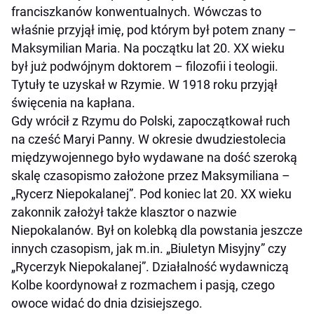
franciszkanów konwentualnych. Wówczas to
właśnie przyjął imię, pod którym był potem znany –
Maksymilian Maria. Na początku lat 20. XX wieku
był już podwójnym doktorem – filozofii i teologii.
Tytuły te uzyskał w Rzymie. W 1918 roku przyjął
święcenia na kapłana.
Gdy wrócił z Rzymu do Polski, zapoczątkował ruch
na cześć Maryi Panny. W okresie dwudziestolecia
międzywojennego było wydawane na dość szeroką
skalę czasopismo założone przez Maksymiliana –
„Rycerz Niepokalanej”. Pod koniec lat 20. XX wieku
zakonnik założył także klasztor o nazwie
Niepokalanów. Był on kolebką dla powstania jeszcze
innych czasopism, jak m.in. „Biuletyn Misyjny” czy
„Rycerzyk Niepokalanej”. Działalność wydawniczą
Kolbe koordynował z rozmachem i pasją, czego
owoce widać do dnia dzisiejszego.