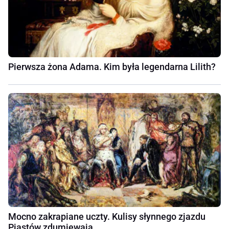
Pierwsza żona Adama. Kim była legendarna Lilith?
Mocno zakrapiane uczty. Kulisy słynnego zjazdu
Piastów zdumiewają