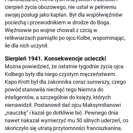
cierpień życia obozowego, nie ustał w pełnieniu
swojej posługi jako kapłan. Był dla współwięźniów
pociechą i przewodnikiem w drodze do Boga.
Więźniowie po wojnie chowali z czcią w
relikwiarzach pamiątki po ojcu Kolbe, wspominając,
ile dla nich uczynił.
Sierpień 1941. Konsekwencje ucieczki
Można powiedzieć, że ostatnie tygodnie życia ojca
Kolbego były dla niego czystym męczeństwem.
Kapo Krott był dla zakonnika coraz surowszy, czego
powód stanowiła niechęć tego Niemca do
inteligentów, a szczególnie do księży, których
nienawidził. Postanowił dać ojcu Maksymilianowi
„nauczkę” i kazał go dotkliwie bić. Pewnego dnia
nawet nakazał wymierzyć mu 50 silnych uderzeń, co
skończyło się utratą przytomności franciszkanina.