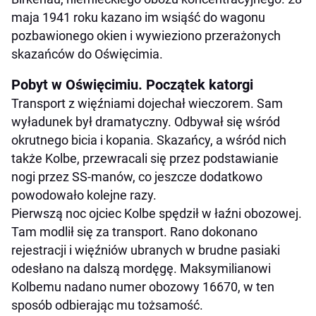
maja 1941 roku kazano im wsiąść do wagonu
pozbawionego okien i wywieziono przerażonych
skazańców do Oświęcimia.
Pobyt w Oświęcimiu. Początek katorgi
Transport z więźniami dojechał wieczorem. Sam
wyładunek był dramatyczny. Odbywał się wśród
okrutnego bicia i kopania. Skazańcy, a wśród nich
także Kolbe, przewracali się przez podstawianie
nogi przez SS-manów, co jeszcze dodatkowo
powodowało kolejne razy.
Pierwszą noc ojciec Kolbe spędził w łaźni obozowej.
Tam modlił się za transport. Rano dokonano
rejestracji i więźniów ubranych w brudne pasiaki
odesłano na dalszą mordęgę. Maksymilianowi
Kolbemu nadano numer obozowy 16670, w ten
sposób odbierając mu tożsamość.