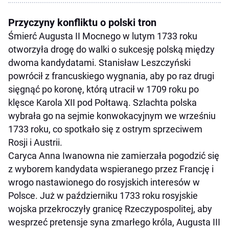
Przyczyny konfliktu o polski tron
Śmierć Augusta II Mocnego w lutym 1733 roku
otworzyła drogę do walki o sukcesję polską między
dwoma kandydatami. Stanisław Leszczyński
powrócił z francuskiego wygnania, aby po raz drugi
sięgnąć po koronę, którą utracił w 1709 roku po
klęsce Karola XII pod Połtawą. Szlachta polska
wybrała go na sejmie konwokacyjnym we wrześniu
1733 roku, co spotkało się z ostrym sprzeciwem
Rosji i Austrii.
Caryca Anna Iwanowna nie zamierzała pogodzić się
z wyborem kandydata wspieranego przez Francję i
wrogo nastawionego do rosyjskich interesów w
Polsce. Już w październiku 1733 roku rosyjskie
wojska przekroczyły granicę Rzeczypospolitej, aby
wesprzeć pretensje syna zmarłego króla, Augusta III