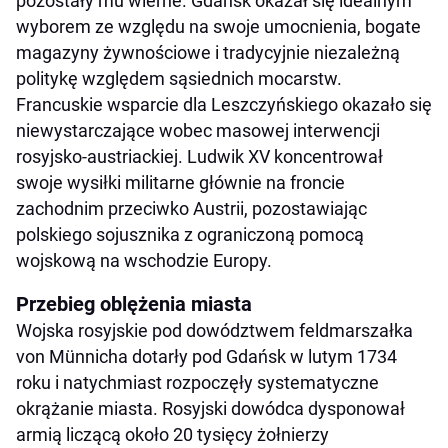
pozostały mu wierne. Gdańsk okazał się idealnym
wyborem ze względu na swoje umocnienia, bogate
magazyny żywnościowe i tradycyjnie niezależną
politykę względem sąsiednich mocarstw.
Francuskie wsparcie dla Leszczyńskiego okazało się
niewystarczające wobec masowej interwencji
rosyjsko-austriackiej. Ludwik XV koncentrował
swoje wysiłki militarne głównie na froncie
zachodnim przeciwko Austrii, pozostawiając
polskiego sojusznika z ograniczoną pomocą
wojskową na wschodzie Europy.
Przebieg oblężenia miasta
Wojska rosyjskie pod dowództwem feldmarszałka
von Münnicha dotarły pod Gdańsk w lutym 1734
roku i natychmiast rozpoczęły systematyczne
okrążanie miasta. Rosyjski dowódca dysponował
armią liczącą około 20 tysięcy żołnierzy