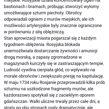
miejskie. Rosyjskie działa koncentrowały ogień na
bastionach i bramach, próbując stworzyć wyłomy
umożliwiające szturm piechoty. Obrońcy
odpowiadali ogniem z murów miejskich, ale ich
możliwości artyleryjskie były znacznie ograniczone
w porównaniu z siłą oblężniczą.
Stan aprowizacji miasta pogarszał się z każdym
tygodniem oblężenia. Rosyjska blokada
uniemożliwiała dostarczanie żywności i amunicji
drogą morską, a zapasy zgromadzone w
magazynach kurczyły się w zastraszającym tempie.
Ludność cywilna cierpiała głód, co wpływało na
morale obrońców i zwiększało presję na kapitulację.
W maju 1734 roku Rosjanie przeprowadzili kilka prób
szturmu na uszkodzone fragmenty murów, ale
każdorazowo spotykali się z zaciekłym oporem
gdańszczan. Walki uliczne trwały przez całe dni, a
straty po obu stronach rosły dramatycznie, ale