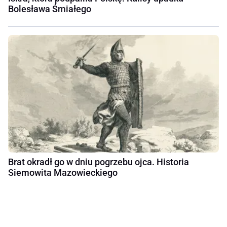
Bolesława Śmiałego
Brat okradł go w dniu pogrzebu ojca. Historia
Siemowita Mazowieckiego