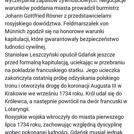
wyczerpania zapasów żywnościowych. Negocjacje
warunków poddania miasta prowadził burmistrz
Johann Gottfried Rösner z przedstawicielami
rosyjskiego dowództwa. Feldmarszałek von
Münnich zgodził się na honorowe warunki
kapitulacji, które gwarantowały bezpieczeństwo
ludności cywilnej.
Stanisław Leszczyński opuścił Gdańsk jeszcze
przed formalną kapitulacją, uciekając w przebraniu
na pokładzie francuskiego statku. Jego ucieczka
zakończyła ostatnią próbę odzyskania polskiego
tronu i otworzyła drogę do koronacji Augusta III w
Krakowie we wrześniu 1734 roku. Król udał się do
Królewca, a następnie powrócił na dwór francuski w
Lotaryngii.
Rosyjskie wojska wkroczyły do miasta pierwszego
lipca 1734 roku, zachowując względną dyscyplinę
wobec pokonanej ludności. Gdańsk musiał jednak