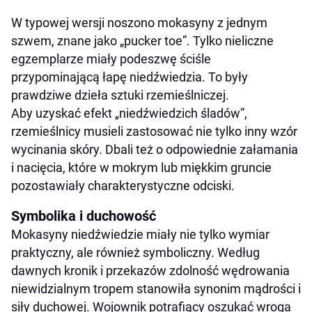
W typowej wersji noszono mokasyny z jednym
szwem, znane jako „pucker toe”. Tylko nieliczne
egzemplarze miały podeszwę ściśle
przypominającą łapę niedźwiedzia. To były
prawdziwe dzieła sztuki rzemieślniczej.
Aby uzyskać efekt „niedźwiedzich śladów”,
rzemieślnicy musieli zastosować nie tylko inny wzór
wycinania skóry. Dbali też o odpowiednie załamania
i nacięcia, które w mokrym lub miękkim gruncie
pozostawiały charakterystyczne odciski.
Symbolika i duchowość
Mokasyny niedźwiedzie miały nie tylko wymiar
praktyczny, ale również symboliczny. Według
dawnych kronik i przekazów zdolność wędrowania
niewidzialnym tropem stanowiła synonim mądrości i
siły duchowej. Wojownik potrafiący oszukać wroga