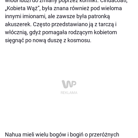
wiódł ludzi do zmiany poprzez konflikt. Cihuacoatl,
„Kobieta Wąż”, była znana również pod wieloma
innymi imionami, ale zawsze była patronką
akuszerek. Często przedstawiano ją z tarczą i
włócznią, gdyż pomagała rodzącym kobietom
sięgnąć po nową duszę z kosmosu.
Nahua mieli wielu bogów i bogiń o przeróżnych