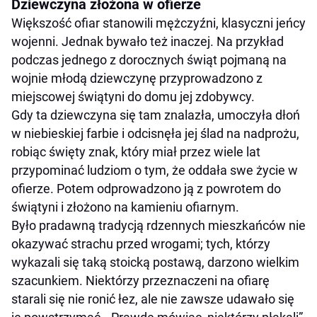
Dziewczyna złożona w ofierze
Większość ofiar stanowili mężczyźni, klasyczni jeńcy
wojenni. Jednak bywało też inaczej. Na przykład
podczas jednego z dorocznych świąt pojmaną na
wojnie młodą dziewczynę przyprowadzono z
miejscowej świątyni do domu jej zdobywcy.
Gdy ta dziewczyna się tam znalazła, umoczyła dłoń
w niebieskiej farbie i odcisnęła jej ślad na nadprożu,
robiąc święty znak, który miał przez wiele lat
przypominać ludziom o tym, że oddała swe życie w
ofierze. Potem odprowadzono ją z powrotem do
świątyni i złożono na kamieniu ofiarnym.
Było pradawną tradycją rdzennych mieszkańców nie
okazywać strachu przed wrogami; tych, którzy
wykazali się taką stoicką postawą, darzono wielkim
szacunkiem. Niektórzy przeznaczeni na ofiarę
starali się nie ronić łez, ale nie zawsze udawało się