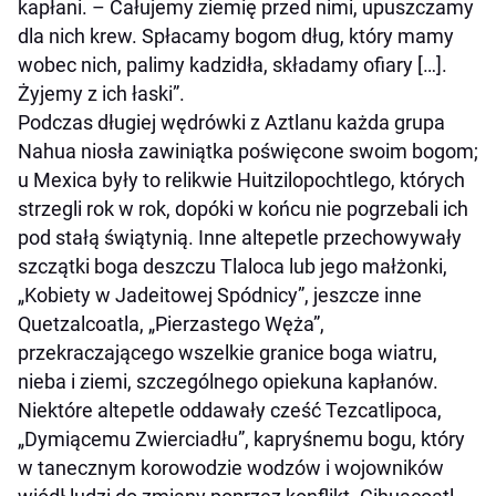
kapłani. – Całujemy ziemię przed nimi, upuszczamy
dla nich krew. Spłacamy bogom dług, który mamy
wobec nich, palimy kadzidła, składamy ofiary […].
Żyjemy z ich łaski”.
Podczas długiej wędrówki z Aztlanu każda grupa
Nahua niosła zawiniątka poświęcone swoim bogom;
u Mexica były to relikwie Huitzilopochtlego, których
strzegli rok w rok, dopóki w końcu nie pogrzebali ich
pod stałą świątynią. Inne altepetle przechowywały
szczątki boga deszczu Tlaloca lub jego małżonki,
„Kobiety w Jadeitowej Spódnicy”, jeszcze inne
Quetzalcoatla, „Pierzastego Węża”,
przekraczającego wszelkie granice boga wiatru,
nieba i ziemi, szczególnego opiekuna kapłanów.
Niektóre altepetle oddawały cześć Tezcatlipoca,
„Dymiącemu Zwierciadłu”, kapryśnemu bogu, który
w tanecznym korowodzie wodzów i wojowników