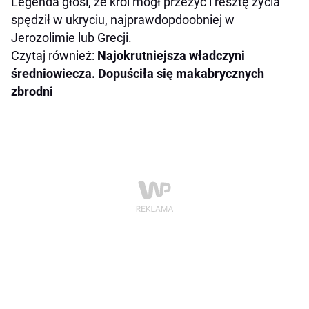
Legenda głosi, że król mógł przeżyć i resztę życia
spędził w ukryciu, najprawdopdoobniej w
Jerozolimie lub Grecji.
Czytaj również:
Najokrutniejsza władczyni
średniowiecza. Dopuściła się makabrycznych
zbrodni