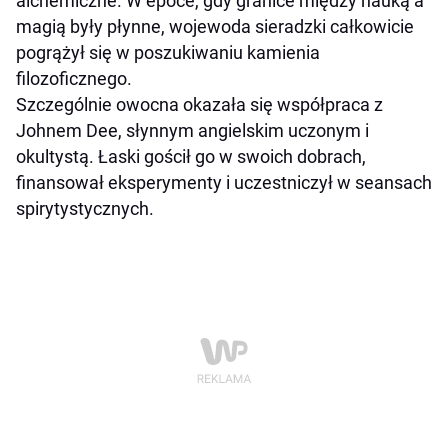
alchemiczne. W epoce, gdy granice między nauką a
magią były płynne, wojewoda sieradzki całkowicie
pogrążył się w poszukiwaniu kamienia
filozoficznego.
Szczególnie owocna okazała się współpraca z
Johnem Dee, słynnym angielskim uczonym i
okultystą. Łaski gościł go w swoich dobrach,
finansował eksperymenty i uczestniczył w seansach
spirytystycznych.