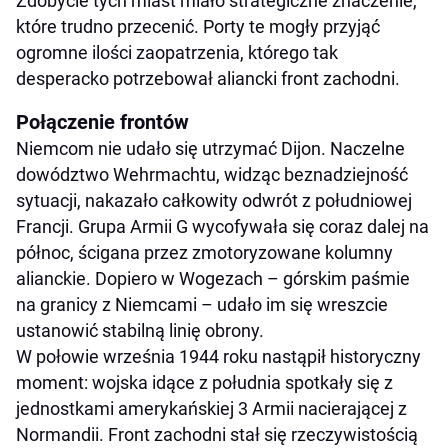
Zdobycie tych miast miało strategiczne znaczenie,
które trudno przecenić. Porty te mogły przyjąć
ogromne ilości zaopatrzenia, którego tak
desperacko potrzebował aliancki front zachodni.
Połączenie frontów
Niemcom nie udało się utrzymać Dijon. Naczelne
dowództwo Wehrmachtu, widząc beznadziejność
sytuacji, nakazało całkowity odwrót z południowej
Francji. Grupa Armii G wycofywała się coraz dalej na
północ, ścigana przez zmotoryzowane kolumny
alianckie. Dopiero w Wogezach – górskim paśmie
na granicy z Niemcami – udało im się wreszcie
ustanowić stabilną linię obrony.
W połowie września 1944 roku nastąpił historyczny
moment: wojska idące z południa spotkały się z
jednostkami amerykańskiej 3 Armii nacierającej z
Normandii. Front zachodni stał się rzeczywistością