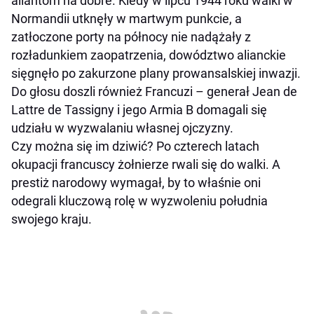
aliantom na dobre. Kiedy w lipcu 1944 roku walki w
Normandii utknęły w martwym punkcie, a
zatłoczone porty na północy nie nadążały z
rozładunkiem zaopatrzenia, dowództwo alianckie
sięgnęło po zakurzone plany prowansalskiej inwazji.
Do głosu doszli również Francuzi – generał Jean de
Lattre de Tassigny i jego Armia B domagali się
udziału w wyzwalaniu własnej ojczyzny.
Czy można się im dziwić? Po czterech latach
okupacji francuscy żołnierze rwali się do walki. A
prestiż narodowy wymagał, by to właśnie oni
odegrali kluczową rolę w wyzwoleniu południa
swojego kraju.