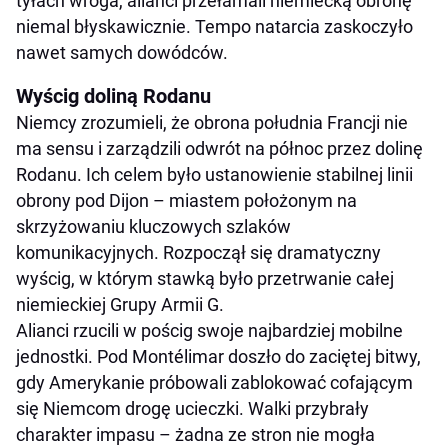
tyłach wroga, alianci przełamali niemiecką obronę
niemal błyskawicznie. Tempo natarcia zaskoczyło
nawet samych dowódców.
Wyścig doliną Rodanu
Niemcy zrozumieli, że obrona południa Francji nie
ma sensu i zarządzili odwrót na północ przez dolinę
Rodanu. Ich celem było ustanowienie stabilnej linii
obrony pod Dijon – miastem położonym na
skrzyżowaniu kluczowych szlaków
komunikacyjnych. Rozpoczął się dramatyczny
wyścig, w którym stawką było przetrwanie całej
niemieckiej Grupy Armii G.
Alianci rzucili w pościg swoje najbardziej mobilne
jednostki. Pod Montélimar doszło do zaciętej bitwy,
gdy Amerykanie próbowali zablokować cofającym
się Niemcom drogę ucieczki. Walki przybrały
charakter impasu – żadna ze stron nie mogła