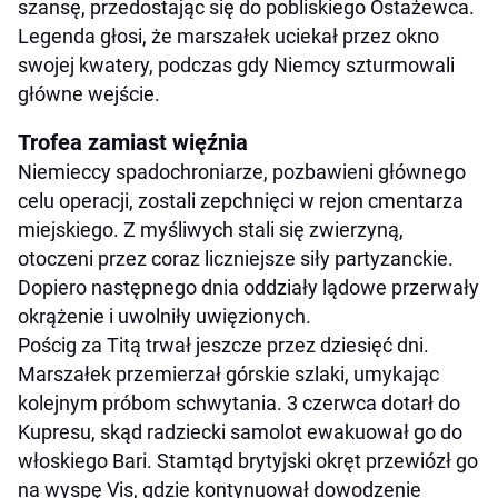
szansę, przedostając się do pobliskiego Ostażewca.
Legenda głosi, że marszałek uciekał przez okno
swojej kwatery, podczas gdy Niemcy szturmowali
główne wejście.
Trofea zamiast więźnia
Niemieccy spadochroniarze, pozbawieni głównego
celu operacji, zostali zepchnięci w rejon cmentarza
miejskiego. Z myśliwych stali się zwierzyną,
otoczeni przez coraz liczniejsze siły partyzanckie.
Dopiero następnego dnia oddziały lądowe przerwały
okrążenie i uwolniły uwięzionych.
Pościg za Titą trwał jeszcze przez dziesięć dni.
Marszałek przemierzał górskie szlaki, umykając
kolejnym próbom schwytania. 3 czerwca dotarł do
Kupresu, skąd radziecki samolot ewakuował go do
włoskiego Bari. Stamtąd brytyjski okręt przewiózł go
na wyspę Vis, gdzie kontynuował dowodzenie