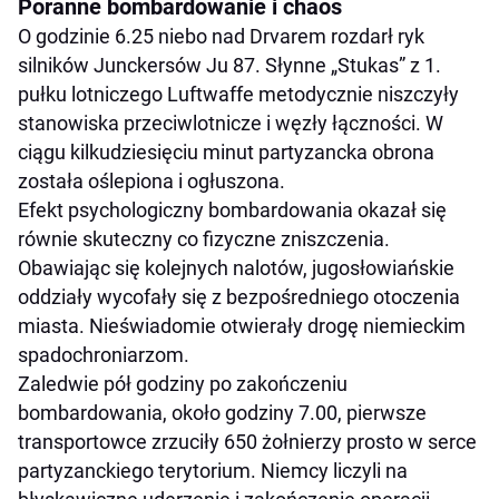
Poranne bombardowanie i chaos
O godzinie 6.25 niebo nad Drvarem rozdarł ryk
silników Junckersów Ju 87. Słynne „Stukas” z 1.
pułku lotniczego Luftwaffe metodycznie niszczyły
stanowiska przeciwlotnicze i węzły łączności. W
ciągu kilkudziesięciu minut partyzancka obrona
została oślepiona i ogłuszona.
Efekt psychologiczny bombardowania okazał się
równie skuteczny co fizyczne zniszczenia.
Obawiając się kolejnych nalotów, jugosłowiańskie
oddziały wycofały się z bezpośredniego otoczenia
miasta. Nieświadomie otwierały drogę niemieckim
spadochroniarzom.
Zaledwie pół godziny po zakończeniu
bombardowania, około godziny 7.00, pierwsze
transportowce zrzuciły 650 żołnierzy prosto w serce
partyzanckiego terytorium. Niemcy liczyli na