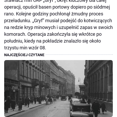
Stawiacz min ORP „Gryf”, okręt kluczowy dla całej
operacji, opuścił basen portowy dopiero po siódmej
rano. Kolejne godziny pochłonął żmudny proces
przeładunku. „Gryf” musiał podejść do kotwiczących
na redzie kryp minowych i uzupełnić zapas w swoich
komorach. Operacja zakończyła się wkrótce po
południu, kiedy na pokładzie znalazło się około
trzystu min wzór 08.