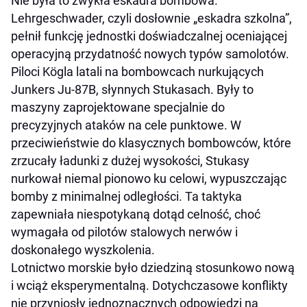
Nie była to zwykła eskadra bombowa.
Lehrgeschwader, czyli dosłownie „eskadra szkolna”,
pełnił funkcję jednostki doświadczalnej oceniającej
operacyjną przydatność nowych typów samolotów.
Piloci Kögla latali na bombowcach nurkujących
Junkers Ju-87B, słynnych Stukasach. Były to
maszyny zaprojektowane specjalnie do
precyzyjnych ataków na cele punktowe. W
przeciwieństwie do klasycznych bombowców, które
zrzucały ładunki z dużej wysokości, Stukasy
nurkował niemal pionowo ku celowi, wypuszczając
bomby z minimalnej odległości. Ta taktyka
zapewniała niespotykaną dotąd celność, choć
wymagała od pilotów stalowych nerwów i
doskonałego wyszkolenia.
Lotnictwo morskie było dziedziną stosunkowo nową
i wciąż eksperymentalną. Dotychczasowe konflikty
nie przyniosły jednoznacznych odpowiedzi na