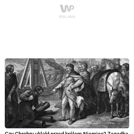
Czy Chrobry ukląkł przed królem Niemiec? Zagadka