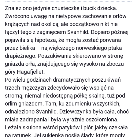
Znaleziono jedynie chusteczkę i bucik dziecka.
Zwrócono uwagę na nietypowe zachowanie orłów
krążących nad okolicą, ale początkowo nikt nie
łączył tego z zaginięciem Svanhild. Dopiero później
pojawiła się hipoteza, że mogła zostać porwana
przez bielika – największego norweskiego ptaka
drapieżnego. Poszukiwania skierowano w stronę
gniazda orła, znajdującego się wysoko na zboczu
góry Hagafjellet.
Po wielu godzinach dramatycznych poszukiwań
trzech mężczyzn zdecydowało się wspiąć na
stromą, niemal niedostępną półkę skalną, tuż pod
orlim gniazdem. Tam, ku zdumieniu wszystkich,
odnaleziono Svanhild. Dziewczynka była cała, choć
miała zadrapania i była wyraźnie oszołomiona.
Leżała skulona wśród patyków i piór, jakby czekała
na ratunek. Jej sukienka nosiła ślady, które mogły