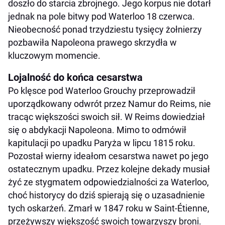
doszło do starcia zbrojnego. Jego korpus nie dotarł
jednak na pole bitwy pod Waterloo 18 czerwca.
Nieobecność ponad trzydziestu tysięcy żołnierzy
pozbawiła Napoleona prawego skrzydła w
kluczowym momencie.
Lojalność do końca cesarstwa
Po klęsce pod Waterloo Grouchy przeprowadził
uporządkowany odwrót przez Namur do Reims, nie
tracąc większości swoich sił. W Reims dowiedział
się o abdykacji Napoleona. Mimo to odmówił
kapitulacji po upadku Paryża w lipcu 1815 roku.
Pozostał wierny ideałom cesarstwa nawet po jego
ostatecznym upadku. Przez kolejne dekady musiał
żyć ze stygmatem odpowiedzialności za Waterloo,
choć historycy do dziś spierają się o uzasadnienie
tych oskarżeń. Zmarł w 1847 roku w Saint-Étienne,
przeżywszy większość swoich towarzyszy broni.