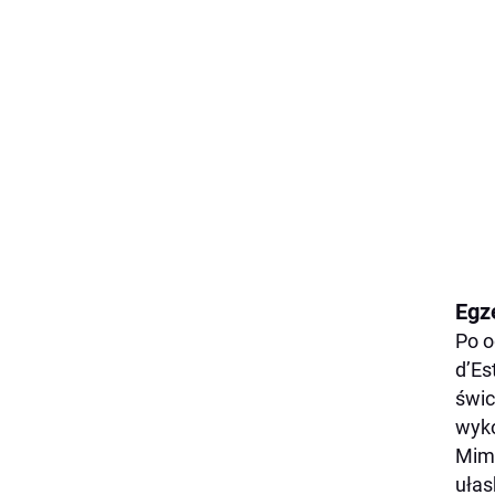
Egz
Po o
d’Es
świc
wyko
Mimo
ułas