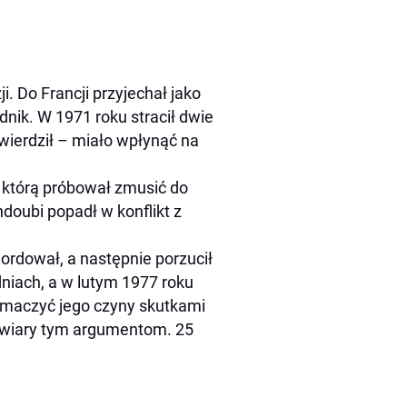
. Do Francji przyjechał jako
nik. W 1971 roku stracił dwie
twierdził – miało wpłynąć na
, którą próbował zmusić do
andoubi popadł w konflikt z
mordował, a następnie porzucił
dniach, a w lutym 1977 roku
umaczyć jego czyny skutkami
a wiary tym argumentom. 25