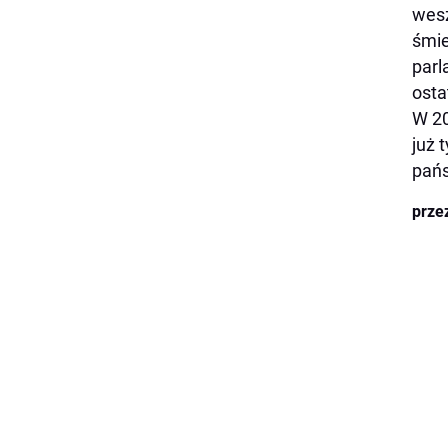
wesz
śmie
parl
osta
W 20
już 
pań
prze