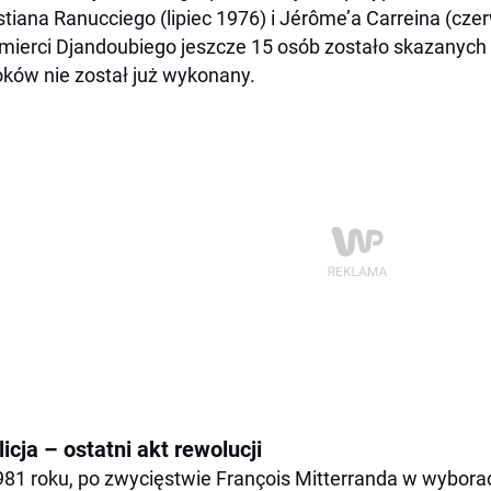
stiana Ranucciego (lipiec 1976) i Jérôme’a Carreina (cze
mierci Djandoubiego jeszcze 15 osób zostało skazanych 
ków nie został już wykonany.
icja – ostatni akt rewolucji
81 roku, po zwycięstwie François Mitterranda w wybora