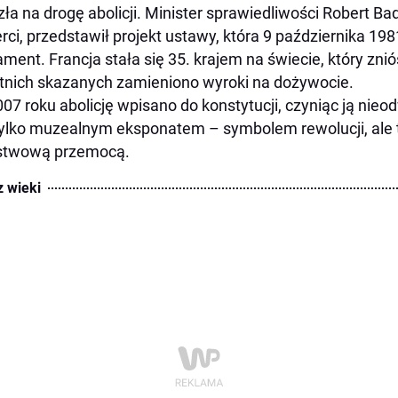
ła na drogę abolicji. Minister sprawiedliwości Robert Bad
rci, przedstawił projekt ustawy, która 9 października 198
ament. Francja stała się 35. krajem na świecie, który znió
tnich skazanych zamieniono wyroki na dożywocie.
07 roku abolicję wpisano do konstytucji, czyniąc ją nieod
tylko muzealnym eksponatem – symbolem rewolucji, ale 
stwową przemocą.
z wieki