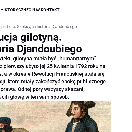
 HISTORYCZNE
O NAS
KONTAKT
gilotyną. Szokująca historia Djandoubiego
cja gilotyną.
oria Djandoubiego
wieku gilotyna miała być „humanitarnym”
z pierwszy użyto jej 25 kwietnia 1792 roku na
, a w okresie Rewolucji Francuskiej stała się
i, które miały zakończyć epokę publicznego
 prawa. Od tej pory wszyscy skazani,
acili głowę w ten sam sposób.