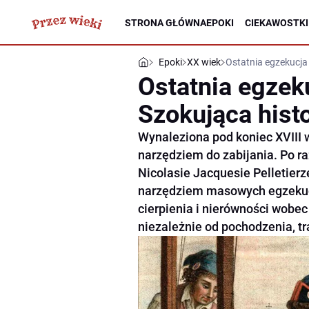
STRONA GŁÓWNA
EPOKI
CIEKAWOSTKI
Epoki
XX wiek
Ostatnia egzekucja 
Ostatnia egzeku
Szokująca hist
Wynaleziona pod koniec XVIII 
narzędziem do zabijania. Po ra
Nicolasie Jacquesie Pelletierze
narzędziem masowych egzekucj
cierpienia i nierówności wobec
niezależnie od pochodzenia, tr