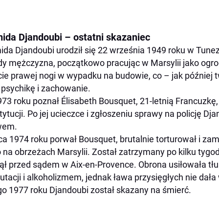
ida Djandoubi – ostatni skazaniec
da Djandoubi urodził się 22 września 1949 roku w Tunezji
y mężczyzna, początkowo pracując w Marsylii jako ogrod
cie prawej nogi w wypadku na budowie, co – jak później 
 psychikę i zachowanie.
73 roku poznał Élisabeth Bousquet, 21-letnią Francuzkę
tytucji. Po jej ucieczce i zgłoszeniu sprawy na policję Dj
wem.
pca 1974 roku porwał Bousquet, brutalnie torturował i za
o na obrzeżach Marsylii. Został zatrzymany po kilku tygo
ął przed sądem w Aix-en-Provence. Obrona usiłowała tł
tacji i alkoholizmem, jednak ława przysięgłych nie dał
go 1977 roku Djandoubi został skazany na śmierć.