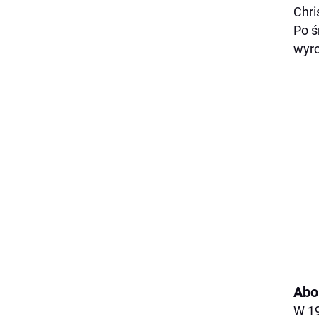
Chri
Po ś
wyro
Abol
W 19