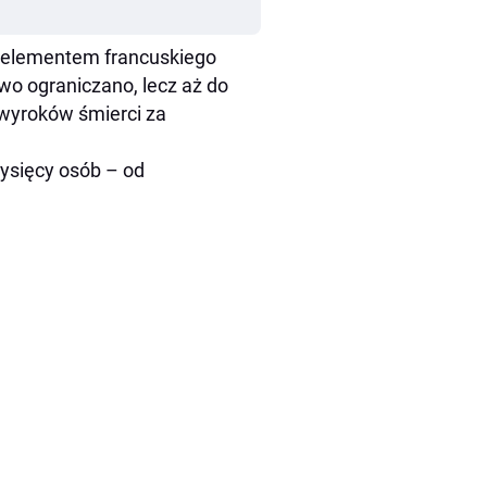
ym elementem francuskiego
owo ograniczano, lecz aż do
 wyroków śmierci za
tysięcy osób – od