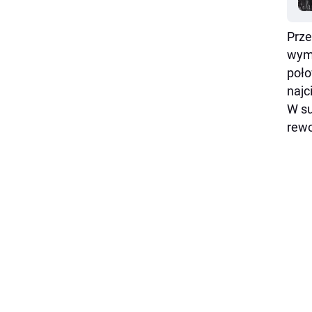
Prze
wymi
poło
najc
W su
rewo