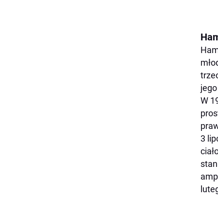
Ham
Hami
młod
trze
jego
W 19
pros
pra
3 li
ciał
stan
ampu
lute