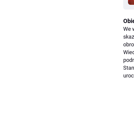
Obi
We w
skaz
obro
Wied
podn
Stan
uroc