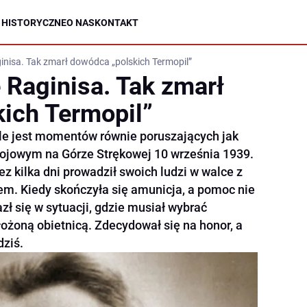
 HISTORYCZNE
O NAS
KONTAKT
inisa. Tak zmarł dowódca „polskich Termopil”
 Raginisa. Tak zmarł
ich Termopil”
iele jest momentów równie poruszających jak
 bojowym na Górze Strękowej 10 września 1939.
z kilka dni prowadził swoich ludzi w walce z
em. Kiedy skończyła się amunicja, a pomoc nie
azł się w sytuacji, gdzie musiał wybrać
żoną obietnicą. Zdecydował się na honor, a
dziś.