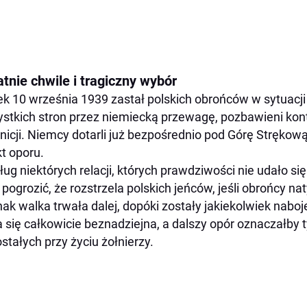
tnie chwile i tragiczny wybór
k 10 września 1939 zastał polskich obrońców w sytuacji 
stkich stron przez niemiecką przewagę, pozbawieni ko
icji. Niemcy dotarli już bezpośrednio pod Górę Strękową, 
t oporu.
ug niektórych relacji, których prawdziwości nie udało si
 pogrozić, że rozstrzela polskich jeńców, jeśli obrońcy n
ak walka trwała dalej, dopóki zostały jakiekolwiek naboj
a się całkowicie beznadziejna, a dalszy opór oznaczałby
stałych przy życiu żołnierzy.