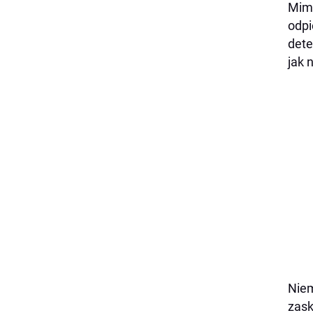
Mimo
odpi
dete
jak 
Niem
zask