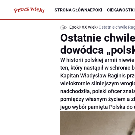
STRONA GŁÓWNA
EPOKI
CIEKAWOSTKI
Epoki
XX wiek
Ostatnie chwile Rag
Ostatnie chwile
dowódca „polsk
W historii polskiej armii niew
ten, który nastąpił w schronie
Kapitan Władysław Raginis prze
wielokrotnie silniejszym wrogi
nadchodziła, polski oficer znal
pomiędzy własnym życiem a zło
jego wybór pamięta Polska do 