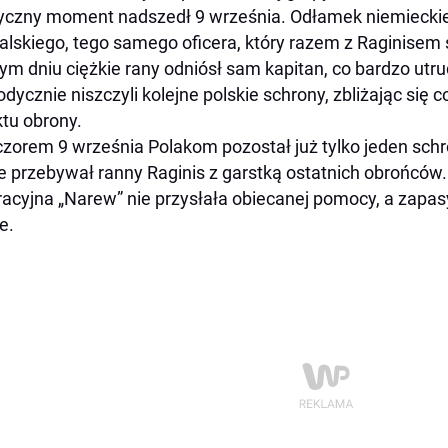
yczny moment nadszedł 9 września. Odłamek niemieckie
alskiego, tego samego oficera, który razem z Raginisem 
m dniu ciężkie rany odniósł sam kapitan, co bardzo ut
dycznie niszczyli kolejne polskie schrony, zbliżając się 
tu obrony.
zorem 9 września Polakom pozostał już tylko jeden schr
e przebywał ranny Raginis z garstką ostatnich obrońcó
acyjna „Narew” nie przysłała obiecanej pomocy, a zapasy
e.