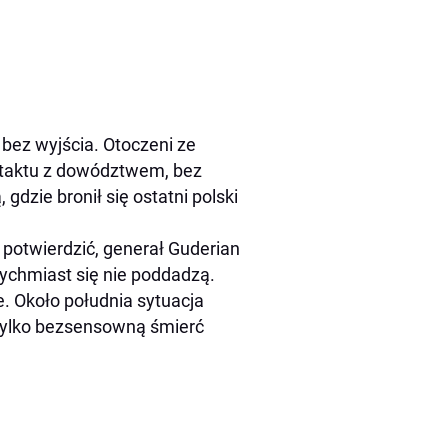
bez wyjścia. Otoczeni ze
ntaktu z dowództwem, bez
gdzie bronił się ostatni polski
ę potwierdzić, generał Guderian
atychmiast się nie poddadzą.
e. Około południa sytuacja
 tylko bezsensowną śmierć