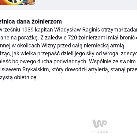
etnica dana żołnierzom
rześniu 1939 kapitan Władysław Raginis otrzymał zadan
ane na porażkę. Z zaledwie 720 żołnierzami miał bronić d
nnej w okolicach Wizny przed całą niemiecką armią.
ząc, jak wielka przepaść dzieli jego siły od wroga, zdecy
ieść bojowego ducha podwładnych. Wspólnie ze swoim 
isławem Brykalskim, który dowodził artylerią, stanął prze
zystą obietnicę.