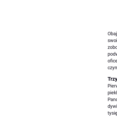
Obaj
swoi
zobo
podw
ofic
czyn
Trzy
Pier
piek
Panc
dywi
tysi