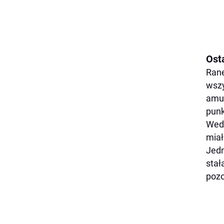
Osta
Rane
wszy
amun
punk
Wedł
miał
Jedn
stał
pozo