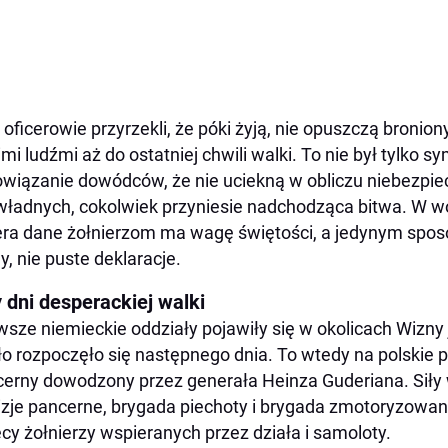
 oficerowie przyrzekli, że póki żyją, nie opuszczą bronio
mi ludźmi aż do ostatniej chwili walki. To nie był tylko sy
wiązanie dowódców, że nie uciekną w obliczu niebezpiec
ładnych, cokolwiek przyniesie nadchodząca bitwa. W woj
era dane żołnierzom ma wagę świętości, a jedynym spo
y, nie puste deklaracje.
 dni desperackiej walki
wsze niemieckie oddziały pojawiły się w okolicach Wizny
ło rozpoczęło się następnego dnia. To wtedy na polskie 
erny dowodzony przez generała Heinza Guderiana. Siły
zje pancerne, brygada piechoty i brygada zmotoryzowan
ęcy żołnierzy wspieranych przez działa i samoloty.