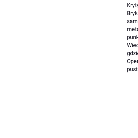
Kryt
Bryk
samy
meto
punk
Wiec
gdzi
Oper
pust